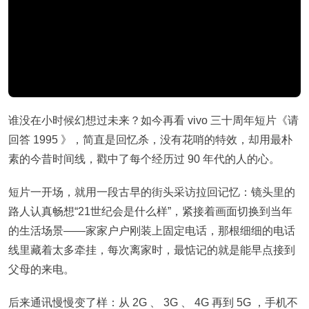
谁没在小时候幻想过未来？如今再看 vivo 三十周年短片《请
回答 1995 》，简直是回忆杀，没有花哨的特效，却用最朴
素的今昔时间线，戳中了每个经历过 90 年代的人的心。
短片一开场，就用一段古早的街头采访拉回记忆：镜头里的
路人认真畅想“21世纪会是什么样”，紧接着画面切换到当年
的生活场景——家家户户刚装上固定电话，那根细细的电话
线里藏着太多牵挂，每次离家时，最惦记的就是能早点接到
父母的来电。
后来通讯慢慢变了样：从 2G 、 3G 、 4G 再到 5G ，手机不