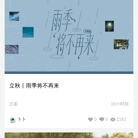
立秋丨雨季将不再来
文案
10小时前
0
0
2182
卜卜