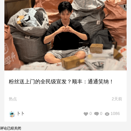
粉丝送上门的全民级宣发？顺丰：通通笑纳！
热点
2天前
0
0
1086
卜卜
评论已经关闭