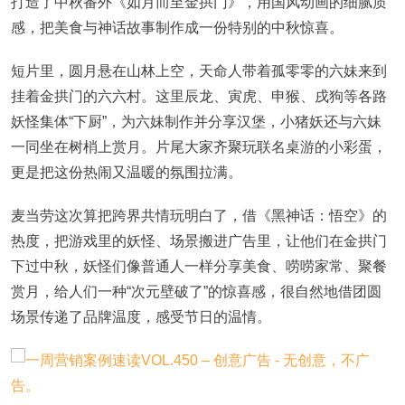
打造了中秋番外《如月而至金拱门》，用国风动画的细腻质
感，把美食与神话故事制作成一份特别的中秋惊喜。
短片里，圆月悬在山林上空，天命人带着孤零零的六妹来到
挂着金拱门的六六村。这里辰龙、寅虎、申猴、戌狗等各路
妖怪集体“下厨”，为六妹制作并分享汉堡，小猪妖还与六妹
一同坐在树梢上赏月。片尾大家齐聚玩联名桌游的小彩蛋，
更是把这份热闹又温暖的氛围拉满。
麦当劳这次算把跨界共情玩明白了，借《黑神话：悟空》的
热度，把游戏里的妖怪、场景搬进广告里，让他们在金拱门
下过中秋，妖怪们像普通人一样分享美食、唠唠家常、聚餐
赏月，给人们一种“次元壁破了”的惊喜感，很自然地借团圆
场景传递了品牌温度，感受节日的温情。