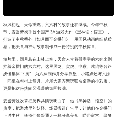
秋风初起，天命重燃，六六村的故事还在继续。今年中秋
节，麦当劳携手首个国产 3A 游戏大作《黑神话：悟空》，
打造了中秋番外《如月而至金拱门》，用国风动画的细腻质
感，把美食与神话故事制作成一份特别的中秋惊喜。
短片里，圆月悬在山林上空，天命人带着孤零零的六妹来到
挂着金拱门的六六村。这里辰龙、寅虎、申猴、戌狗等各路
妖怪集体“下厨”，为六妹制作并分享汉堡，小猪妖还与六妹
一同坐在树梢上赏月。片尾大家齐聚玩联名桌游的小彩蛋，
更是把这份热闹又温暖的氛围拉满。
麦当劳这次算把跨界共情玩明白了，借《黑神话：悟空》的
热度，把游戏里的妖怪、场景搬进广告里，让他们在金拱门
下过中秋，妖怪们像普通人一样分享美食、唠唠家常、聚餐