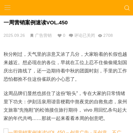
一周营销案例速读VOL.450
2025.09.26
广告营销
0
评论已关闭
2708
秋分刚过，天气里的凉意又浓了几分，大家盼着的长假也越
来越近。想必现在的各位，早就在工位上忍不住偷偷规划国
庆出行路线了，还一边期待着中秋的团圆时刻，手里的工作
恐怕都拴不住这份雀跃的小心思了。
这周品牌们显然也抓住了这份“盼头”，专在大家的日常情绪
里下功夫：伊刻活泉用谐音梗戳中熬夜党的自救焦虑，泉州
文旅靠“先拖鞋”的松弛接住旅行期待， vivo 用回忆杀勾起大
家的年代共鸣……那就一起来看看本周的创意吧。