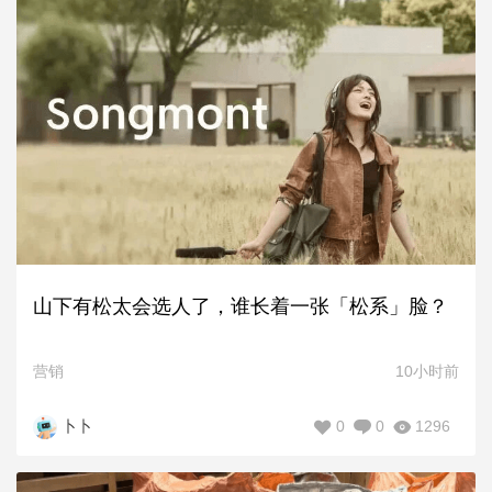
山下有松太会选人了，谁长着一张「松系」脸？
营销
10小时前
0
0
1296
卜卜