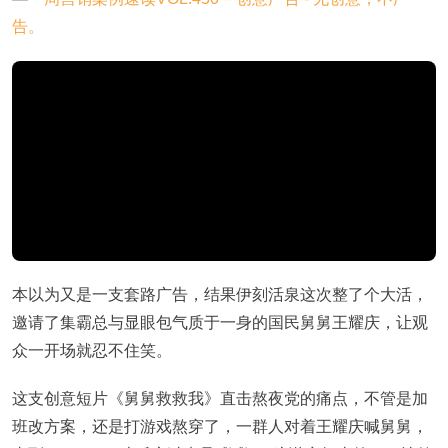
本以为又是一支套路广告，结果伊刻活泉这次整了个大活，
邀请了集霸总与显眼包气质于一身的国民舅舅王耀庆，让观
众一开场就忍不住笑。
这支创意短片《舅舅救救我》直击熬夜党的痛点，不管是加
班改方案，还是打游戏熬穿了，一群人对着王耀庆喊舅舅，