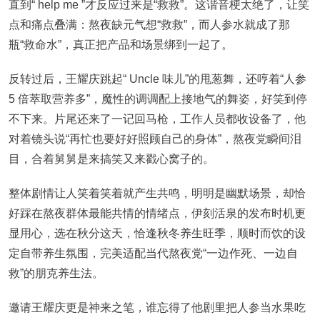
直到“ help me ”才反应过来是“救救”。这谐音梗太绝了，让笑
点和痛点叠满：熬夜缺元气想“救救”，而人参水就成了那
瓶“救命水”，真正把产品和场景绑到一起了。
反转过后，王耀庆跳起“ Uncle 味儿”的甩葱舞，还哼着“人参
5 倍萃取营养多”，魔性的调调配上接地气的舞姿，好笑到停
不下来。片尾还来了一记回马枪，工作人员都收设备了，他
对着镜头说“再忙也要好好照顾自己的身体”，熬夜党瞬间泪
目，合着舅舅是来搞笑又来戳心窝子的。
整体剧情让人笑着笑着就产生共鸣，明明是幽默场景，却恰
好踩在熬夜群体最能共情的情绪点，伊刻活泉的发布时机更
显用心，选在秋分这天，恰逢秋冬养生旺季，顺时而饮的设
定自带养生氛围，完美适配当代熬夜党“一边作死、一边自
救”的朋克养生法。
邀请王耀庆更是神来之笔，谁忘得了他剧里把人参当水果吃