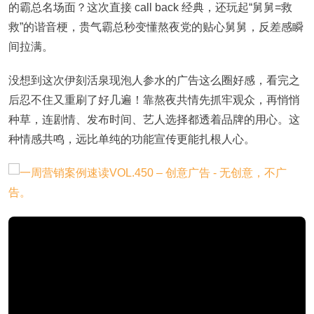
的霸总名场面？这次直接 call back 经典，还玩起“舅舅=救
救”的谐音梗，贵气霸总秒变懂熬夜党的贴心舅舅，反差感瞬
间拉满。
没想到这次伊刻活泉现泡人参水的广告这么圈好感，看完之
后忍不住又重刷了好几遍！靠熬夜共情先抓牢观众，再悄悄
种草，连剧情、发布时间、艺人选择都透着品牌的用心。这
种情感共鸣，远比单纯的功能宣传更能扎根人心。