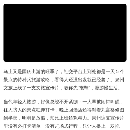
马上又是国庆出游的旺季了，社交平台上到处都是一天 5 个
景点的特种兵旅游攻略，看得人还没出发就已经萎了。泉州
文旅上线了一支文旅宣传片，教你先“拖鞋”，漫游慢生活。
当代年轻人旅游，好像总绕不开紧绷：一大早被闹钟叫醒，
往人挤人的景点狂奔打卡，晚上回酒店还得对着九宫格修图
到半夜，明明是放假，却比上班还耗精力。泉州这支宣传片
里没有必打卡清单，没有赶场式行程，只让人换上一双拖