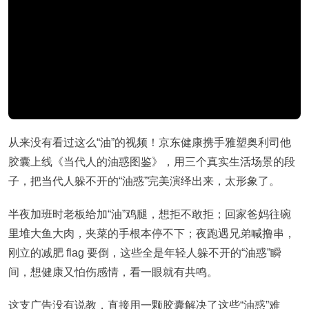
从来没有看过这么“油”的视频！京东健康携手雅塑奥利司他
胶囊上线《当代人的油惑图鉴》，用三个真实生活场景的段
子，把当代人躲不开的“油惑”完美演绎出来，太形象了。
半夜加班时老板给加“油”鸡腿，想拒不敢拒；回家爸妈往碗
里堆大鱼大肉，夹菜的手根本停不下；夜跑遇兄弟喊撸串，
刚立的减肥 flag 要倒，这些全是年轻人躲不开的“油惑”瞬
间，想健康又怕伤感情，看一眼就有共鸣。
这支广告没有说教，直接用一颗胶囊解决了这些“油惑”难