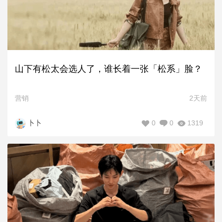
山下有松太会选人了，谁长着一张「松系」脸？
营销
2天前
0
0
1319
卜卜