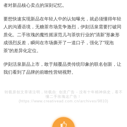
者对新品核心卖点的深刻记忆。
要想快速实现新品在年轻人中的认知曝光，就必须懂得年轻
人的沟通语境，无糖茶市场竞争激烈，伊刻活泉需要打破同
质化。二手玫瑰的魔性摇滚范儿与茶饮行业的“清新”形象形
成强烈反差，瞬间在市场撕开了一道口子，强化了“现泡
茶”的差异化定位。
伊刻活泉新品上市，敢于颠覆品类传统印象的联名创新，让
我们看到了品牌的前瞻性营销视野。
转载原创文章请注明，转载自:
创意广告
-
没有十年精神病史，看不
懂二手玫瑰这广告！
(https://www.creativead.com.cn/archives/9810)