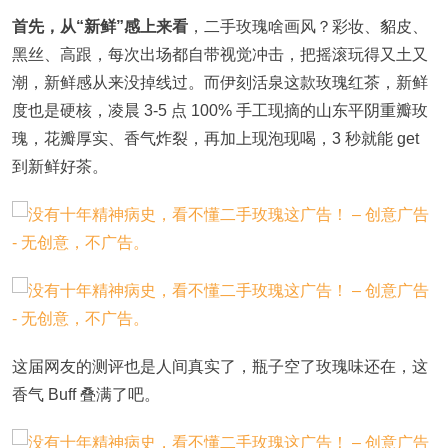
首先，从“新鲜”感上来看
，二手玫瑰啥画风？彩妆、貂皮、
黑丝、高跟，每次出场都自带视觉冲击，把摇滚玩得又土又
潮，新鲜感从来没掉线过。而伊刻活泉这款玫瑰红茶，新鲜
度也是硬核，凌晨 3-5 点 100% 手工现摘的山东平阴重瓣玫
瑰，花瓣厚实、香气炸裂，再加上现泡现喝，3 秒就能 get
到新鲜好茶。
这届网友的测评也是人间真实了，瓶子空了玫瑰味还在，这
香气 Buff 叠满了吧。