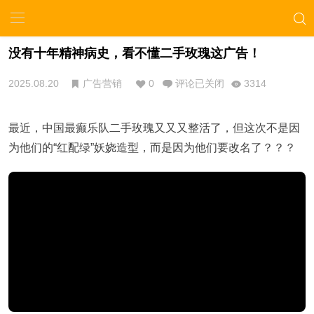
没有十年精神病史，看不懂二手玫瑰这广告！
2025.08.20
广告营销
0
评论已关闭
3314
最近，中国最癫乐队二手玫瑰又又又整活了，但这次不是因
为他们的“红配绿”妖娆造型，而是因为他们要改名了？？？