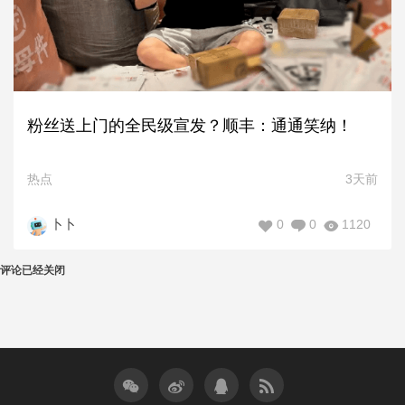
粉丝送上门的全民级宣发？顺丰：通通笑纳！
热点
3天前
0
0
1120
卜卜
评论已经关闭