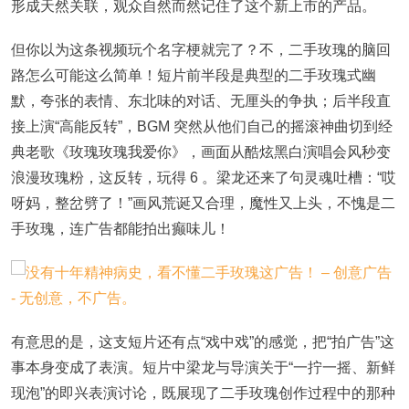
形成天然关联，观众自然而然记住了这个新上市的产品。
但你以为这条视频玩个名字梗就完了？不，二手玫瑰的脑回
路怎么可能这么简单！短片前半段是典型的二手玫瑰式幽
默，夸张的表情、东北味的对话、无厘头的争执；后半段直
接上演“高能反转”，BGM 突然从他们自己的摇滚神曲切到经
典老歌《玫瑰玫瑰我爱你》，画面从酷炫黑白演唱会风秒变
浪漫玫瑰粉，这反转，玩得 6 。梁龙还来了句灵魂吐槽：“哎
呀妈，整岔劈了！”画风荒诞又合理，魔性又上头，不愧是二
手玫瑰，连广告都能拍出癫味儿！
有意思的是，这支短片还有点“戏中戏”的感觉，把“拍广告”这
事本身变成了表演。短片中梁龙与导演关于“一拧一摇、新鲜
现泡”的即兴表演讨论，既展现了二手玫瑰创作过程中的那种