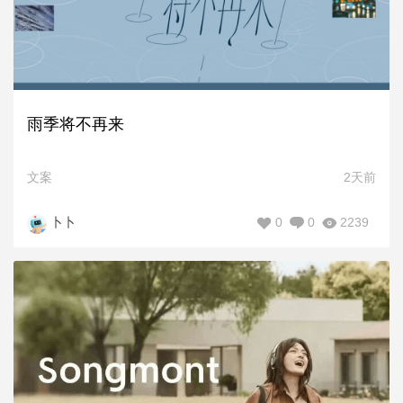
雨季将不再来
文案
2天前
0
0
2239
卜卜