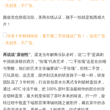
颜值党也彻底沦陷，美商在线认证，随手一拍就是氛围感大
片！
再说说“原创性”
。梁龙当年解释乐队名时，说“二手”是讽刺
中国摇滚模仿西方，“玫瑰”代表艺术，“二手玫瑰”这是在自嘲
与警醒，他们的艺术主张偏要搞“一手玫瑰”，拒绝二手货，
只玩原创。这态度，跟伊刻活泉的研发路子一模一样，研发
团队花了 3 年时间，行业首创茶水分离式专利锁鲜盖技术，
通过 -40℃ 冷冻干燥，把 100% 原叶茶汤最精华的部分封存
在锁鲜盖里，最大程度保留了茶叶本来的味道。拧一拧，旋
转过程中瓶盖下端那层薄薄锡纸随之被割开，藏在其中的冻
干茶溶进水里，再摇一摇，3 秒变茶，仪式感拉满。