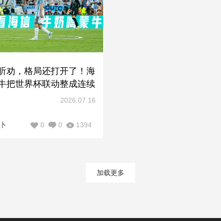
听劝，格局还打开了！海
牛把世界杯联动整成连续
2026.07.16
0
0
1394
卜
加载更多