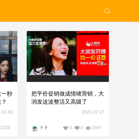
这一秒
把平价促销做成情绪营销，大
抢？
润发这波整活又高级了
.07.30
2026.07.27
2229
0
0
1947
卜卜