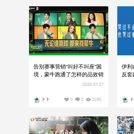
告别赛事营销“叫好不叫座”困
伊利
境，蒙牛跑通了怎样的品效销
反套
闭环？
2026.07.27
0
0
2245
卜卜
卜