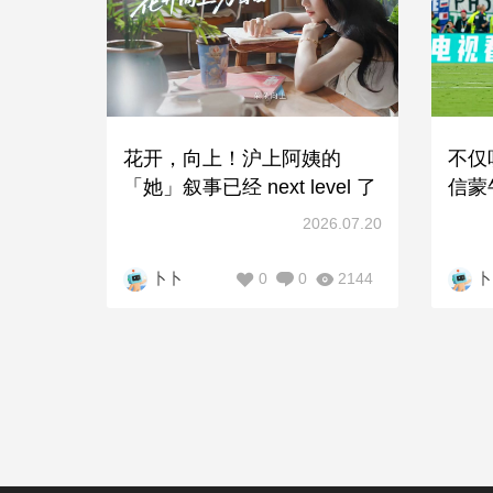
花开，向上！沪上阿姨的
不仅
「她」叙事已经 next level 了
信蒙
剧
2026.07.20
0
0
2144
卜卜
卜