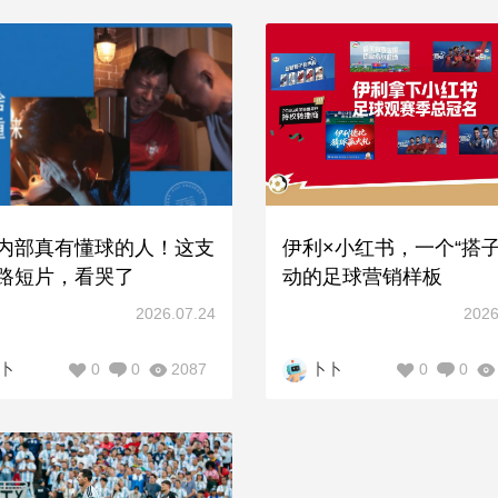
内部真有懂球的人！这支
伊利×小红书，一个“搭子
路短片，看哭了
动的足球营销样板
2026.07.24
2026
0
0
2087
0
0
卜
卜卜