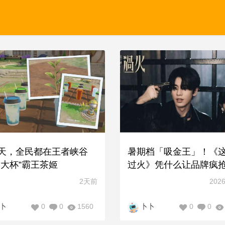
天，全民都在王者峡谷
暑期档「吸金王」！《
超大杯”霸王茶姬
过火》凭什么让品牌疯
2天前
2026
0
0
1560
0
0
卜
卜卜