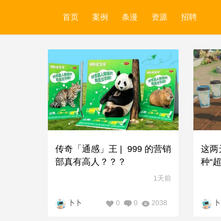
首页
案例
条漫
资源
招聘
传奇「通感」王 | 999 的营销
这两
部真有高人？？？
种“
1天前
0
0
2038
卜卜
卜