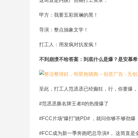
这简直是内娱广告圈打工实录：
甲方：我要五彩斑斓的黑！
导演：整点抽象文学！
打工人：用发疯对抗发疯！
不到崩溃不给答案：到底什么是爆？是安慕希
至此，打工人范丞丞已经癫狂，行，你要爆，
#范丞丞撕名牌王者#的热搜爆了
#FCC片场“爆打”姚PD# ，就问你够不够劲爆
#FCC成为新一季奔跑吧总导演#， 这简直