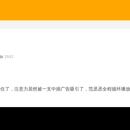
2842
埠住了，注意力居然被一支中插广告吸引了，范丞丞全程循环播放