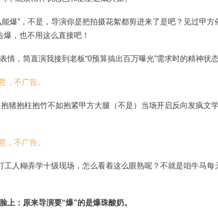
么能爆”，不是，导演你是把拍摄花絮都剪进来了是吧？见过甲方
广告爆，也不用这么直接吧！
表情，简直演我接到老板“0预算搞出百万曝光”需求时的精神状
？抱猪抱柱抱竹不如抱紧甲方大腿（不是）当场开启反向发疯文
这打工人糊弄学十级现场，怎么看着这么眼熟呢？不就是咱牛马每
脸上：原来导演要“爆”的是爆珠酸奶。