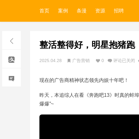
首页
案例
条漫
资源
招聘
整活整得好，明星抱猪跑
2025.04.28
广告营销
0
评论已关闭
现在的广告商精神状态领先内娱十年吧！
昨天，本追综人在看《奔跑吧13》时真的蚌
爆爆”~