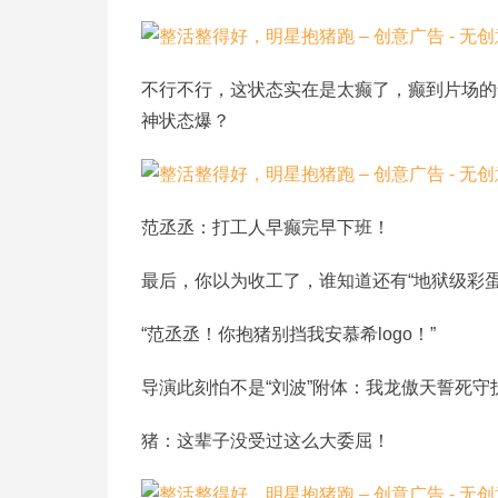
不行不行，这状态实在是太癫了，癫到片场的
神状态爆？
范丞丞：打工人早癫完早下班！
最后，你以为收工了，谁知道还有“地狱级彩蛋
“范丞丞！你抱猪别挡我安慕希logo！”
导演此刻怕不是“刘波”附体：我龙傲天誓死守护
猪：这辈子没受过这么大委屈！