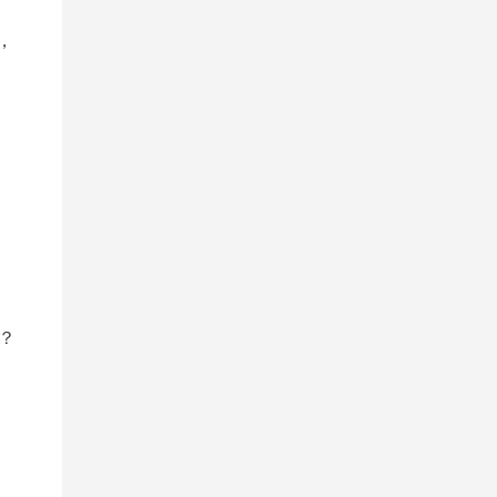
，
。
？