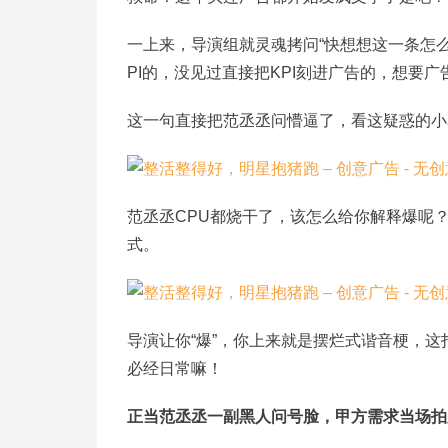
一上来，导演组就灵魂拷问“快想想这一条怎
PI的，没见过直接把KPI刻进广告的，想要
这一句直接把范丞丞问懵逼了，看这疑惑的小
范丞丞CPU都烧干了，该怎么给你解释爆呢
式。
导演让你“爆”，你上来就是摆烂式谐音梗，
必经日常嘛！
正当范丞丞一副黑人问号脸，甲方需求当场拍