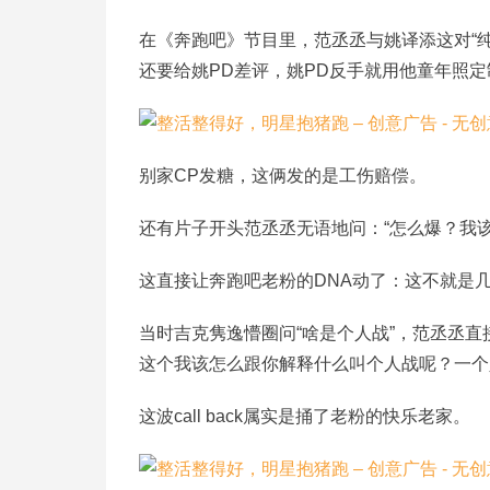
在《奔跑吧》节目里，范丞丞与姚译添这对“纯
还要给姚PD差评，姚PD反手就用他童年照定
别家CP发糖，这俩发的是工伤赔偿。
还有片子开头范丞丞无语地问：“怎么爆？我
这直接让奔跑吧老粉的DNA动了：这不就是几
当时吉克隽逸懵圈问“啥是个人战”，范丞丞
这个我该怎么跟你解释什么叫个人战呢？一个
这波call back属实是捅了老粉的快乐老家。