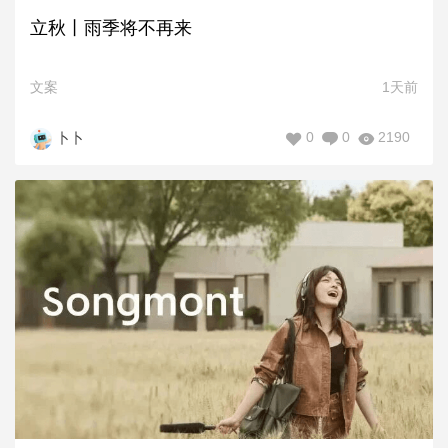
立秋丨雨季将不再来
文案
1天前
0
0
2190
卜卜