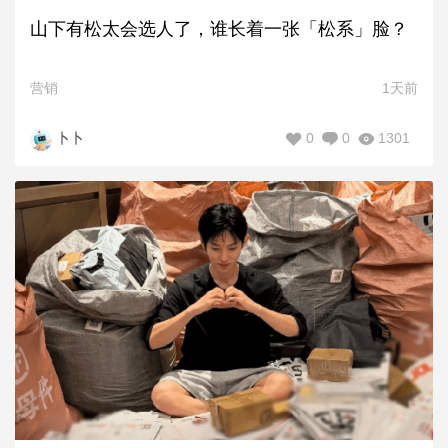
山下有松太会选人了，谁长着一张「松系」脸？
营销
1天前
0
0
1301
卜卜