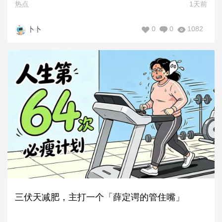
热点
1天前
0
0
1082
卜卜
三伏天减肥，主打一个「薛定谔的管住嘴」