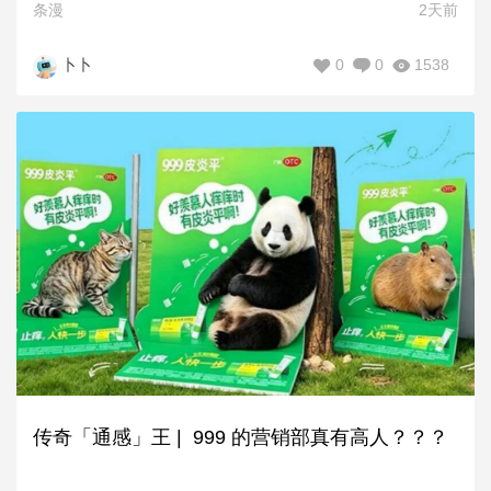
条漫
2天前
0
0
1538
卜卜
传奇「通感」王 | 999 的营销部真有高人？？？