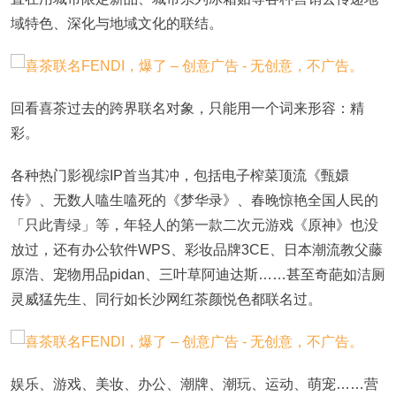
域特色、深化与地域文化的联结。
回看喜茶过去的跨界联名对象，只能用一个词来形容：精
彩。
各种热门影视综IP首当其冲，包括电子榨菜顶流《甄嬛
传》、无数人嗑生嗑死的《梦华录》、春晚惊艳全国人民的
「只此青绿」等，年轻人的第一款二次元游戏《原神》也没
放过，还有办公软件WPS、彩妆品牌3CE、日本潮流教父藤
原浩、宠物用品pidan、三叶草阿迪达斯……甚至奇葩如洁厕
灵威猛先生、同行如长沙网红茶颜悦色都联名过。
娱乐、游戏、美妆、办公、潮牌、潮玩、运动、萌宠……营