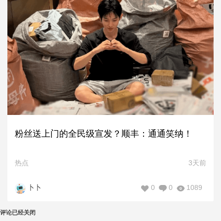
粉丝送上门的全民级宣发？顺丰：通通笑纳！
热点
3天前
0
0
1089
卜卜
评论已经关闭