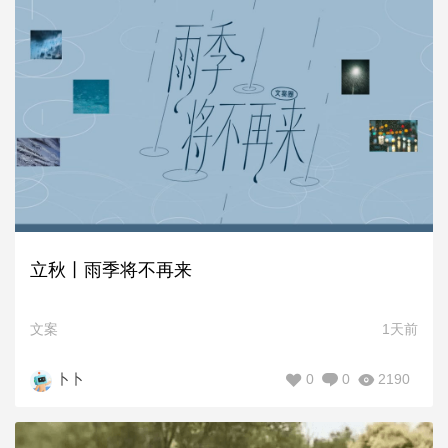
立秋丨雨季将不再来
文案
1天前
0
0
2190
卜卜