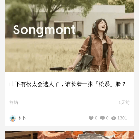
山下有松太会选人了，谁长着一张「松系」脸？
营销
1天前
0
0
1301
卜卜