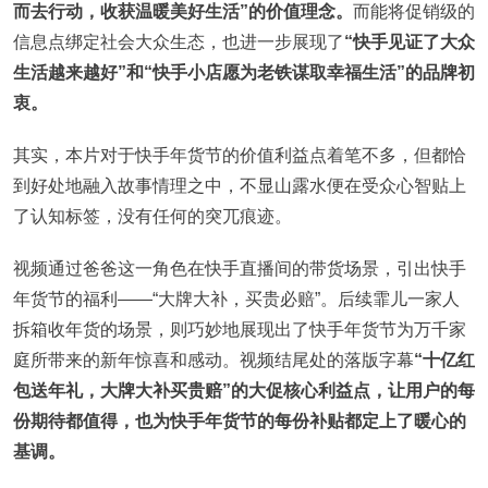
而去行动，收获温暖美好生活”的价值理念。
而能将促销级的
信息点绑定社会大众生态，也进一步展现了
“快手见证了大众
生活越来越好”和“快手小店愿为老铁谋取幸福生活”的品牌初
衷。
其实，本片对于快手年货节的价值利益点着笔不多，但都恰
到好处地融入故事情理之中，不显山露水便在受众心智贴上
了认知标签，没有任何的突兀痕迹。
视频通过爸爸这一角色在快手直播间的带货场景，引出快手
年货节的福利——“大牌大补，买贵必赔”。后续霏儿一家人
拆箱收年货的场景，则巧妙地展现出了快手年货节为万千家
庭所带来的新年惊喜和感动。视频结尾处的落版字幕
“十亿红
包送年礼，大牌大补买贵赔”的大促核心利益点，让用户的每
份期待都值得，也为快手年货节的每份补贴都定上了暖心的
基调。