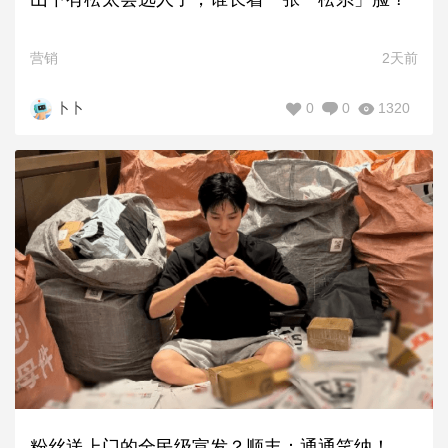
营销
2天前
0
0
1320
卜卜
粉丝送上门的全民级宣发？顺丰：通通笑纳！