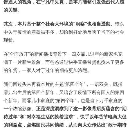
普通人的视角，在平凡中见真，是本片能够引发强烈代入感
的关键。
其次，本片基于整个社会大环境的“洞察”也相当透彻。
镜头
中关于疫情的着墨虽不多，却恰到好处地反映了当下的社会
现状。
在“全面放开”的新闻播报背景下，四岁霏儿过年的新家也充
满了一片新生景象，而爸爸通过快手直播带货也换来了更多
的年货，一家人对于过年的期待更加浓烈。
我们回过头来再看本片的主题“第四个年”，一语双关，既指
霏儿出生后的第四个新年，又暗含了疫情下所有国人的第四
个新年。而霏儿小家庭的“第四个年”，也是当下万千家庭的
一个浓缩影像。
正是深度洞察到了这一影像背后所蕴含的“期
待过年”和“对幸福生活的执着追求”，快手以年货节电商大促
的利益点，点燃国民共同情绪，从而向大众传达出“敢于期待