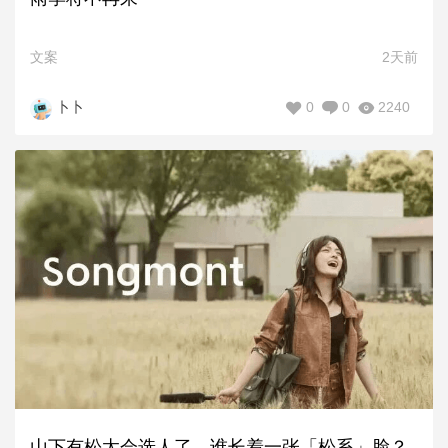
文案
2天前
0
0
2240
卜卜
山下有松太会选人了，谁长着一张「松系」脸？