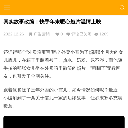
真实故事改编：快手年末暖心短片温情上映
2022.12.26
广告营销
0
评论已关闭
1269
还记得那个“外卖箱宝宝”吗？外卖小哥为了照顾6个月大的女
儿霏儿，在箱子里装着被子、热水、奶粉、尿不湿，而他随
手拍的那张女儿坐在外卖箱里微笑的照片，“萌翻了”无数网
友，也引发了全网关注。
跟着爸爸送了三年外卖的小霏儿，如今情况如何呢？最近，
小编刷到了一条关于霏儿一家的后续故事，让岁末寒冬充满
暖意。