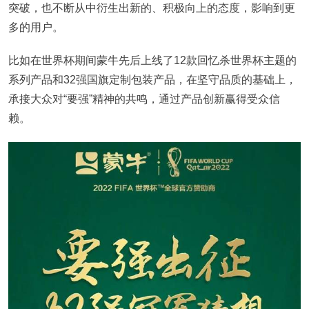
突破，也不断从中衍生出新的、积极向上的态度，影响到更
多的用户。
比如在世界杯期间蒙牛先后上线了12款回忆杀世界杯主题的
系列产品和32强国旗定制包装产品，在坚守品质的基础上，
承接大众对“要强”精神的共鸣，通过产品创新赢得受众信
赖。