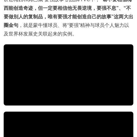
西能创造奇迹，但一定要相信他无畏逆境，要强不息”、“不
要做别人的复制品，唯有要强才能创造自己的故事”这两大出
圈金句
，就是蒙牛懂球员、将“要强”精神与球员个人魅力以
及世界杯发展史关联起来的实例。