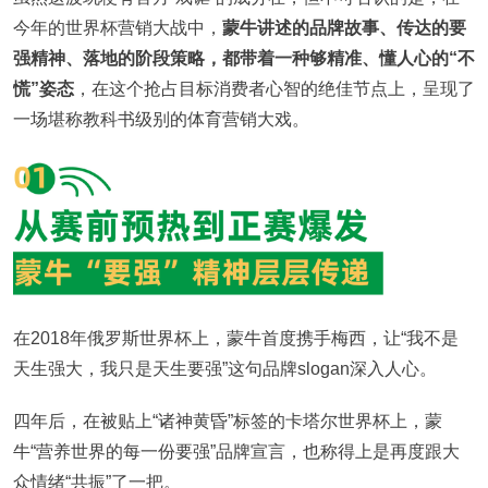
今年的世界杯营销大战中，
蒙牛讲述的品牌故事、传达的要
强精神、落地的阶段策略，都带着一种够精准、懂人心的“不
慌”姿态
，在这个抢占目标消费者心智的绝佳节点上，呈现了
一场堪称教科书级别的体育营销大戏。
在2018年俄罗斯世界杯上，蒙牛首度携手梅西，让“我不是
天生强大，我只是天生要强”这句品牌slogan深入人心。
四年后，在被贴上“诸神黄昏”标签的卡塔尔世界杯上，蒙
牛“营养世界的每一份要强”品牌宣言，也称得上是再度跟大
众情绪“共振”了一把。