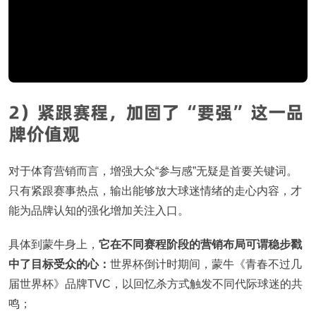
对于体育营销而言，增强大众“参与感”无疑是首要关键词。
只有紧跟赛事热点，输出能够放大球迷情绪的走心内容，才
能为品牌认知的强化增加关注入口。
具体到蒙牛身上，
它在不同赛程阶段的营销布局可谓稳步戳
中了目标受众的心：
世界杯倒计时期间，蒙牛《青春不过几
届世界杯》品牌TVC，以回忆杀方式触发不同代际球迷的共
鸣；