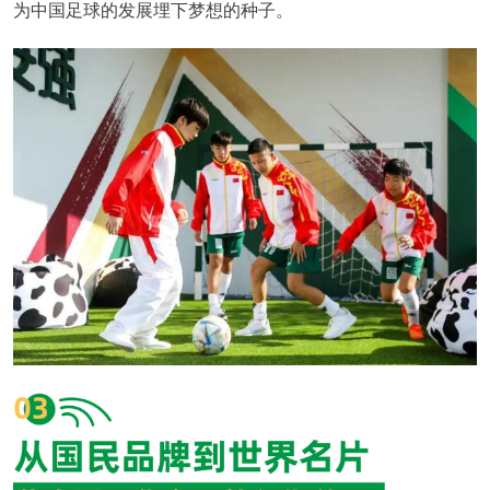
为中国足球的发展埋下梦想的种子。