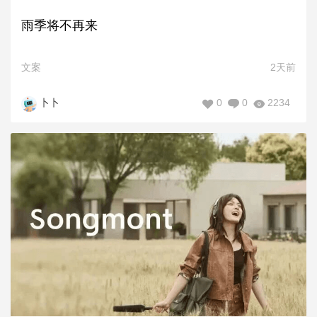
雨季将不再来
文案
2天前
0
0
2234
卜卜