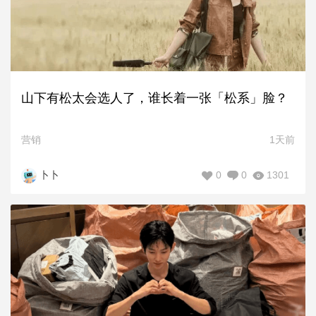
山下有松太会选人了，谁长着一张「松系」脸？
营销
1天前
0
0
1301
卜卜