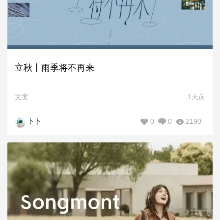
立秋丨雨季将不再来
文案
1天前
0
0
2190
卜卜