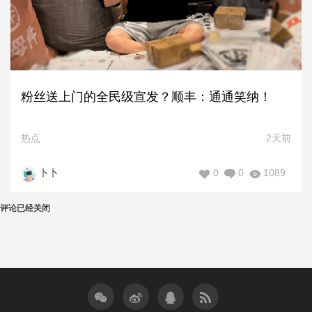
粉丝送上门的全民级宣发？顺丰：通通笑纳！
热点
2天前
0
0
1089
卜卜
评论已经关闭