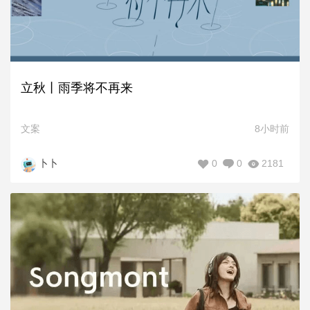
立秋丨雨季将不再来
文案
8小时前
0
0
2181
卜卜