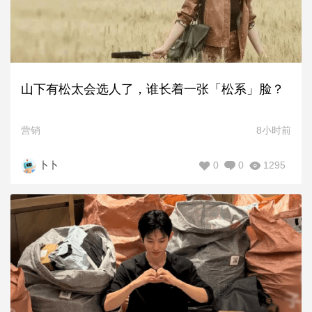
山下有松太会选人了，谁长着一张「松系」脸？
营销
8小时前
0
0
1295
卜卜