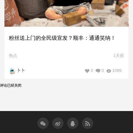
粉丝送上门的全民级宣发？顺丰：通通笑纳！
热点
1天前
0
0
1086
卜卜
评论已经关闭