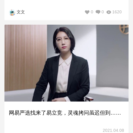
0
0
1620
文文
网易严选找来了易立竞，灵魂拷问虽迟但到……
2021.04.08