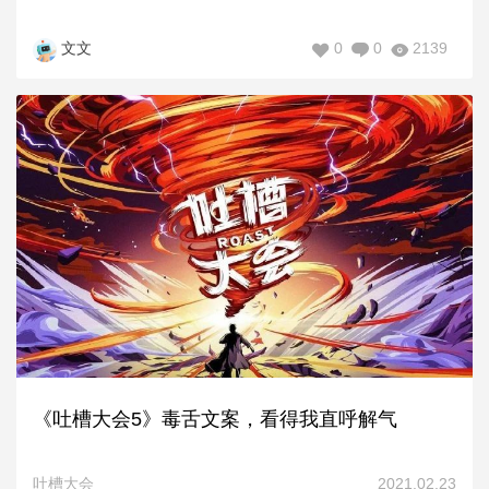
0
0
2139
文文
《吐槽大会5》毒舌文案，看得我直呼解气
吐槽大会
2021.02.23