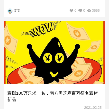
0
0
3556
文文
豪掷100万只求一名，南方黑芝麻百万征名豪赌
新品
2021.02.25