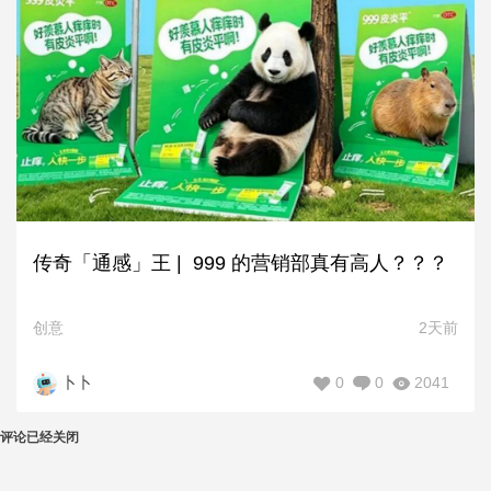
传奇「通感」王 | 999 的营销部真有高人？？？
创意
2天前
0
0
2041
卜卜
评论已经关闭