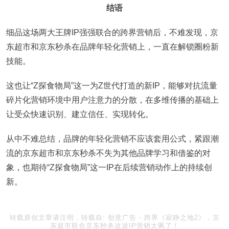
结语
细品这场两大王牌IP强强联合的跨界营销后，不难发现，京
东超市和京东秒杀在品牌年轻化营销上，一直在解锁圈粉新
技能。
这也让“Z探食物局”这一为Z世代打造的新IP，能够对抗流量
碎片化营销环境中用户注意力的分散，在多维传播的基础上
让受众快速识别、建立信任、实现转化。
从中不难总结，品牌的年轻化营销不应该套用公式，紧跟潮
流的京东超市和京东秒杀不失为其他品牌学习和借鉴的对
象，也期待“Z探食物局”这一IP在后续营销动作上的持续创
新。
转载原创文章请注明，转载自:
创意广告
-
跨界《寂静之地2》，京
东超市联合京东秒杀这波IP营销太飒了！