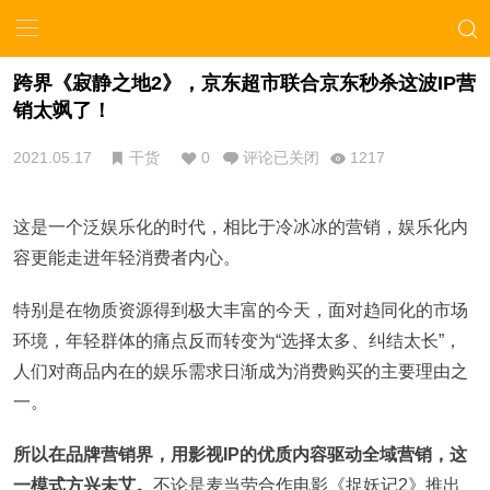
跨界《寂静之地2》，京东超市联合京东秒杀这波IP营
销太飒了！
2021.05.17
干货
0
评论已关闭
1217
这是一个泛娱乐化的时代，相比于冷冰冰的营销，娱乐化内
容更能走进年轻消费者内心。
特别是在物质资源得到极大丰富的今天，面对趋同化的市场
环境，年轻群体的痛点反而转变为“选择太多、纠结太长”，
人们对商品内在的娱乐需求日渐成为消费购买的主要理由之
一。
所以在品牌营销界，用影视IP的优质内容驱动全域营销，这
一模式方兴未艾。
不论是麦当劳合作电影《捉妖记2》推出