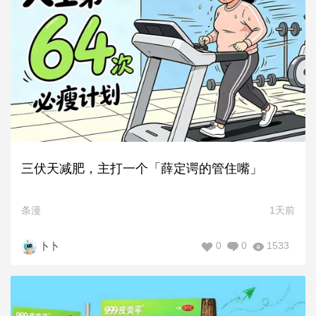
三伏天减肥，主打一个「薛定谔的管住嘴」
条漫
1天前
0
0
1533
卜卜