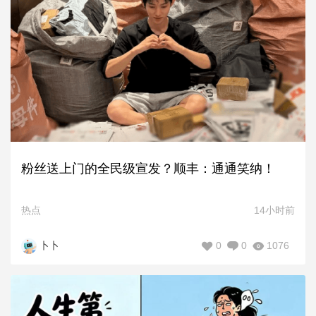
粉丝送上门的全民级宣发？顺丰：通通笑纳！
热点
14小时前
0
0
1076
卜卜