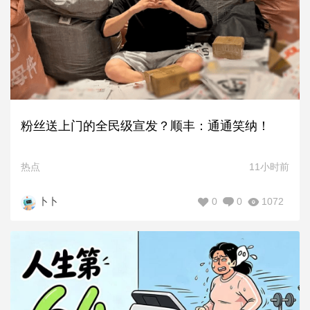
粉丝送上门的全民级宣发？顺丰：通通笑纳！
热点
11小时前
0
0
1072
卜卜