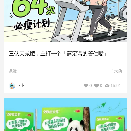
三伏天减肥，主打一个「薛定谔的管住嘴」
条漫
1天前
0
0
1532
卜卜