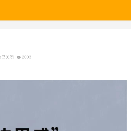
论已关闭
2093