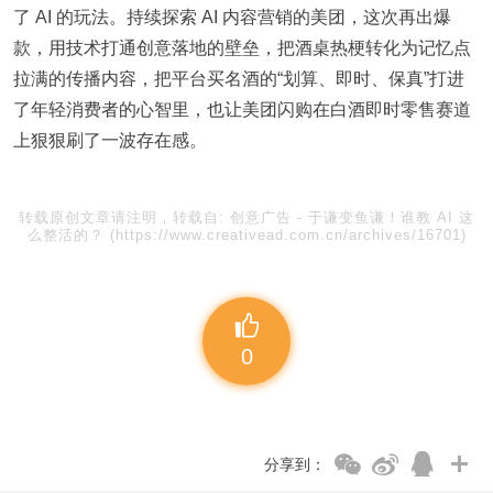
了 AI 的玩法。持续探索 AI 内容营销的美团，这次再出爆
款，用技术打通创意落地的壁垒，把酒桌热梗转化为记忆点
拉满的传播内容，把平台买名酒的“划算、即时、保真”打进
了年轻消费者的心智里，也让美团闪购在白酒即时零售赛道
上狠狠刷了一波存在感。
转载原创文章请注明，转载自:
创意广告
-
于谦变鱼谦！谁教 AI 这
么整活的？
(https://www.creativead.com.cn/archives/16701)
0
分享到：