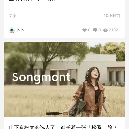
文案
10小时前
0
0
2182
卜卜
山下有松太会选人了，谁长着一张「松系」脸？