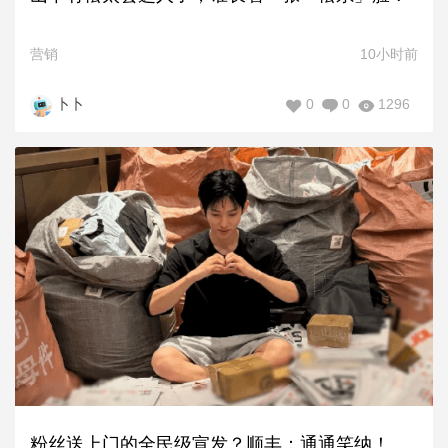
营销
10小时前
0
0
1296
卜卜
粉丝送上门的全民级宣发？顺丰：通通笑纳！