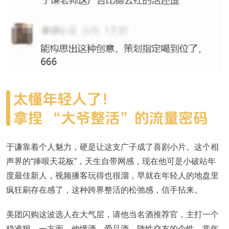
于谦靠着个人魅力，硬是让这支广子成了喜剧小片。这个相
声界的“捧哏天花板”，天生自带网感，现在他可是小破站年
度最佳新人，视频播客玩得也很溜，早就在年轻人的地盘里
疯狂刷存在感了，这种跨界整活的松弛感，信手拈来。
美团闪购这波选人在大气层，请他当名酒推荐官，主打一个
稳准狠。一方面，他懂酒、爱品酒，随性交友的个性，常年