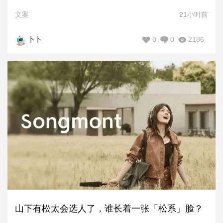
文案
21小时前
0
0
2186
卜卜
山下有松太会选人了，谁长着一张「松系」脸？