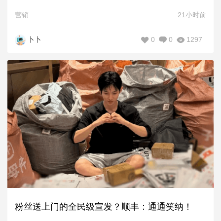
营销
21小时前
0
0
1297
卜卜
粉丝送上门的全民级宣发？顺丰：通通笑纳！