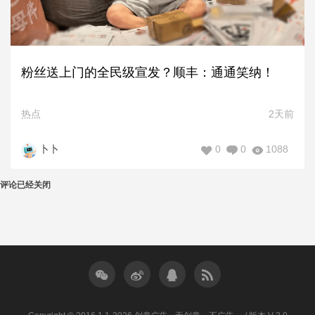
粉丝送上门的全民级宣发？顺丰：通通笑纳！
热点
2天前
0
0
1088
卜卜
评论已经关闭