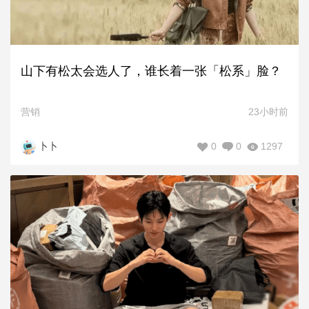
山下有松太会选人了，谁长着一张「松系」脸？
营销
23小时前
0
0
1297
卜卜