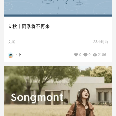
立秋丨雨季将不再来
文案
23小时前
0
0
2186
卜卜