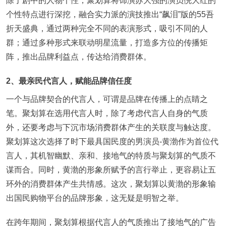
除了剧中的人物个性，聚划算将饰演苏大强的演员倪大红的
个性特点进行深挖，融合实力派的演技推出“飙泪”版的55吾
折天盛典，通过两种完全不同的表演形式，吸引不同的人
群；通过多种形式来联动明星流量，打造多方位的传播矩
阵，推出品牌利益点，传达给消费群体。
2、最亲民代言人，赋能品牌信任度
一个与品牌契合的代言人，可谓是品牌在传播上的点睛之
笔。聚划算在选用代言人时，除了考虑代言人自身的气质
外，还要考虑与下沉市场消费群体产生的关联度与触达度。
聚划算这次选择了时下最具国民度的男演员-黄渤作为首位代
言人，其机智幽默、亲和、接地气的特质与聚划算的气质不
谋而合。同时，黄渤的形象所赋予的言行举止，更容易让五
环外的消费群体产生共情感。这次，聚划算以黄渤的形象输
出国民购物平台的品牌形象，这无疑是明智之举。
在跨年期间，聚划算根据代言人的气质推出了接地气的广告