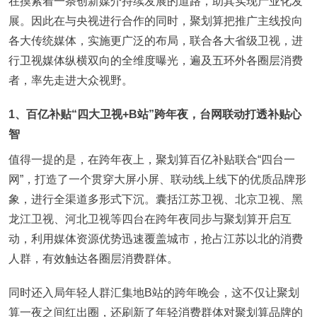
在摸索着一条创新媒介持续发展的道路，助其实现产业化发
展。因此在与央视进行合作的同时，聚划算把推广主线投向
各大传统媒体，实施更广泛的布局，联合各大省级卫视，进
行卫视媒体纵横双向的全维度曝光，遍及五环外各圈层消费
者，率先走进大众视野。
1、百亿补贴“四大卫视+B站”跨年夜，台网联动打透补贴心
智
值得一提的是，在跨年夜上，聚划算百亿补贴联合“四台一
网”，打造了一个贯穿大屏小屏、联动线上线下的优质品牌形
象，进行全渠道多形式下沉。囊括江苏卫视、北京卫视、黑
龙江卫视、河北卫视等四台在跨年夜同步与聚划算开启互
动，利用媒体资源优势迅速覆盖城市，抢占江苏以北的消费
人群，有效触达各圈层消费群体。
同时还入局年轻人群汇集地B站的跨年晚会，这不仅让聚划
算一夜之间红出圈，还刷新了年轻消费群体对聚划算品牌的