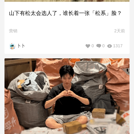
山下有松太会选人了，谁长着一张「松系」脸？
营销
2天前
0
0
1317
卜卜