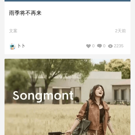
雨季将不再来
文案
2天前
0
0
2235
卜卜