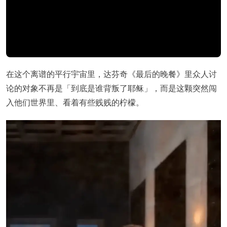
在这个离谱的平行宇宙里，达芬奇《最后的晚餐》里众人讨
论的对象不再是「到底是谁背叛了耶稣」，而是这颗突然闯
入他们世界里、看着有些贱贱的柠檬。