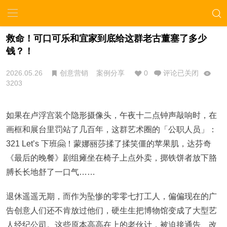
救命！可口可乐和宜家到底给这群老古董塞了多少
钱？！
2026.05.26
创意营销
案例分享
0
评论已关闭
3203
如果在卢浮宫装个隐形摄像头，午夜十二点钟声敲响时，在
画框和展台里罚站了几百年，这群艺术圈的「公职人员」：
321 Let’s 下班🤗！蒙娜丽莎揉了揉笑僵的苹果肌，达芬奇
《最后的晚餐》
剧组瘫坐在椅子上点外卖，掷铁饼者放下胳
膊长长地舒了一口气……
退休遥遥无期，而作为坠惨的零零七打工人，偏偏现在的广
告创意人们还不肯放过他们，硬生生把博物馆变成了大型艺
人经纪公司。这些原本高高在上的老伙计，被迫接通告、改