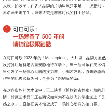
人设、拍段子，在各大品牌的片场里疯狂串场——没想到世
界名画出走半生，归来终究是赛博时代的打工仔😃。
在可口可乐 2023 年的「
Ma
sterpiece
」大片里，品牌方显然
没打算让这群老古董安静地待在墙上。当一瓶可乐在美术馆
里引发了一场惊心动魄的接力赛，小编才发现，原来静态画
作里的肌肉线条💪🏻，全是为了跑酷练的🤗。
在这座虚构的美术馆中，正上演着《博物馆奇妙夜》般的剧
情，馆藏艺术品们正在商议如何为不在状态的学生送上「灵
感之水」，直接把美术馆变成了一场惊心动魄的接力赛。