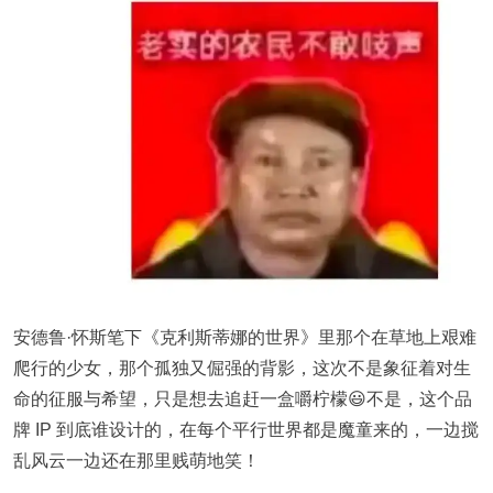
安德鲁·怀斯笔下《克利斯蒂娜的世界》里那个在草地上艰难
爬行的少女，那个孤独又倔强的背影，这次不是象征着对生
命的征服与希望，只是想去追赶一盒嚼柠檬😃不是，这个品
牌 IP 到底谁设计的，在每个平行世界都是魔童来的，一边搅
乱风云一边还在那里贱萌地笑！