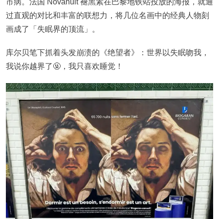
市病。法国 Novanuit 褪黑素在巴黎地铁站投放的海报，就通
过直观的对比和丰富的联想力，将几位名画中的经典人物刻
画成了「失眠界的顶流」。
库尔贝笔下抓着头发崩溃的《绝望者》：世界以失眠吻我，
我说你越界了🤬，我只喜欢睡觉！