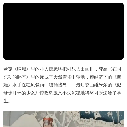
蒙克《呐喊》里的小人惊恐地把可乐丢出画框，梵高《在阿
尔勒的卧室》里的床成了天然着陆中转地，透纳笔下的《海
难》水手在狂风骤雨中稳稳接盘……最后交由维米尔的《戴
珍珠耳环的少女》惊险刺激又不失沉稳地将冰可乐递给了学
生。