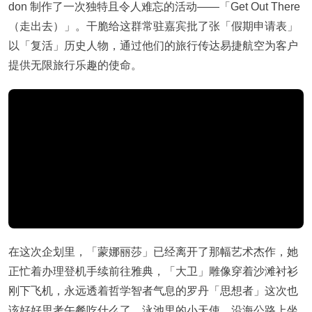
don 制作了一次独特且令人难忘的活动——「Get Out There
（走出去）」。干脆给这群常驻嘉宾批了张「假期申请表」
以「复活」历史人物，通过他们的旅行传达易捷航空为客户
提供无限旅行乐趣的使命。
在这次企划里，「蒙娜丽莎」已经离开了那幅艺术杰作，她
正忙着办理登机手续前往雅典，「大卫」雕像穿着沙滩衬衫
刚下飞机，永远透着哲学智者气息的罗丹「思想者」这次也
该好好思考午餐吃什么了，泳池里的小天使，沿海公路上坐