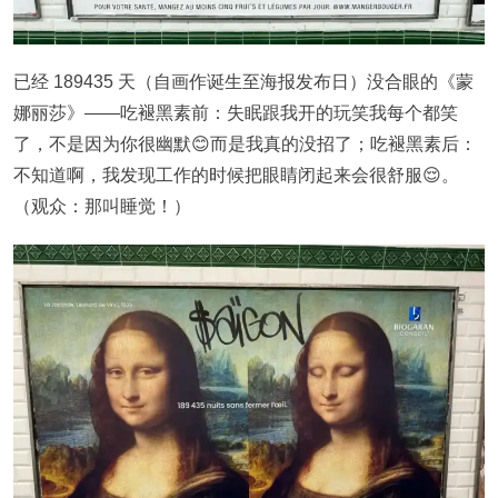
已经 189435 天（自画作诞生至海报发布日）没合眼的《蒙
娜丽莎》——吃褪黑素前：失眠跟我开的玩笑我每个都笑
了，不是因为你很幽默😊而是我真的没招了；吃褪黑素后：
不知道啊，我发现工作的时候把眼睛闭起来会很舒服😌。
（观众：那叫睡觉！）