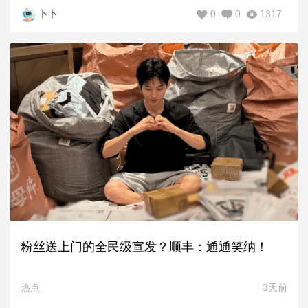
0
0
1317
卜卜
粉丝送上门的全民级宣发？顺丰：通通笑纳！
热点
3天前