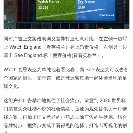
同时广告上文案借助词义差异打造创意对比：在左侧一边写
上 Watch England（看英格兰）标上昂贵价格；右侧另一边
写上 See England 标上便宜价格(看看英格兰）。
Watch 意思表达为单纯地着看比赛，而 See 表达为可以去各
个国家的街头、咖啡馆、或是球迷聚集地一起体验当地的足
球文化。
这组户外广告精准地抓住了社会痛点。留意到 2026 世界杯
门票被观众吐槽不悦的社会情绪，迅速为观众提供另一种选
择方案，再加上词义差异的小巧思去除广告的生硬感。结合
品牌特点，把痛点变成了看得见的选择，打造出可视化的创