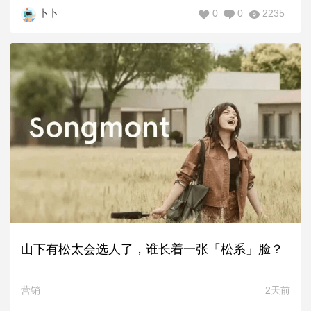
0
0
2235
卜卜
山下有松太会选人了，谁长着一张「松系」脸？
营销
2天前