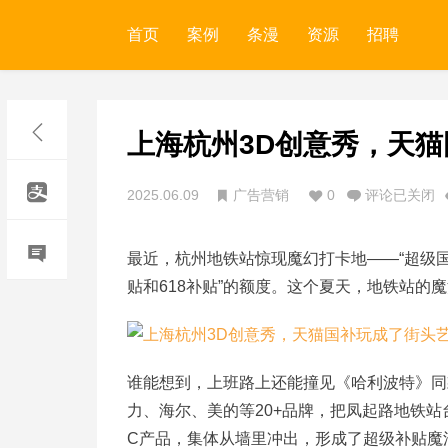
首页
案例
条漫
资源
招聘
上海杭州3D创意秀，天
2025.06.09
广告营销
0
评论已关闭
最近，杭州地铁站惊现魔幻打卡地——“超级国
贴和618补贴”的额度。这个夏天，地铁站
谁能想到，上班路上还能撞见《哈利波特》同
力、海尔、美的等20+品牌，把凤起路地铁站
C产品，集体从墙里冲出，形成了超级补贴魔