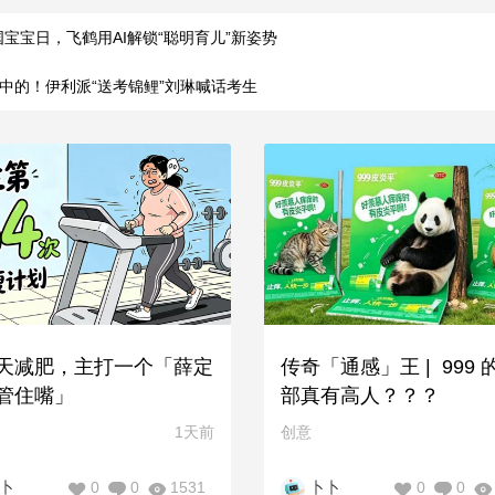
国宝宝日，飞鹤用AI解锁“聪明育儿”新姿势
中的！伊利派“送考锦鲤”刘琳喊话考生
天减肥，主打一个「薛定
传奇「通感」王 | 999 
管住嘴」
部真有高人？？？
1天前
创意
0
0
1531
0
0
卜
卜卜