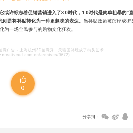
它或许标志着促销营销进入了3.0时代，1.0时代是简单粗暴的“
.0时代则是将补贴转化为一种更趣味的表达。
当补贴政策被演绎成街
化为一场全民参与的购物文化狂欢。
创意广告
-
上海杭州3D创意秀，天猫国补玩成了街头艺术
w.creativead.com.cn/archives/9672)
0
分享到：