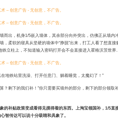
墙而出，机身1/5嵌入墙体，其余部分向外突出，仿佛正从墙内
墙，柔软的寝具从坚硬的墙体中“挣脱”出来，打工人看了想直接
在地铁立柱上，不知道输入密码打开会不会直接进入霍格沃茨世界
以在地铁站里洗澡、打开任意门、躺着睡觉，太魔幻了！”
预算？剩下的我们补！”你只需要买墙外的部分，剩下的部分领取
象的补贴政策变成看得见摸得着的东西。上淘宝领国补，1/5直
的心智传达可以说十分吸睛和具象了。