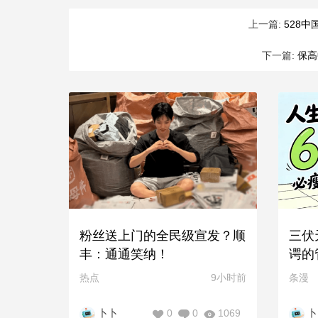
上一篇:
528中
下一篇:
保高
粉丝送上门的全民级宣发？顺
三伏
丰：通通笑纳！
谔的
热点
9小时前
条漫
0
0
1069
卜卜
卜