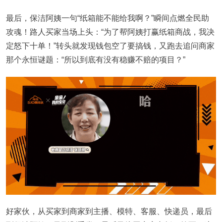
最后，保洁阿姨一句“纸箱能不能给我啊？”瞬间点燃全民助
攻魂！路人买家当场上头：“为了帮阿姨打赢纸箱商战，我决
定怒下十单！”转头就发现钱包空了要搞钱，又跑去追问商家
那个永恒谜题：“所以到底有没有稳赚不赔的项目？”
好家伙，从买家到商家到主播、模特、客服、快递员，最后