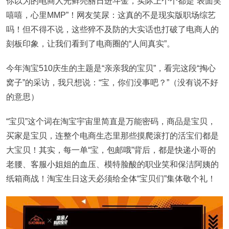
你以为的电商人光鲜亮丽日进斗金，实际上个个都是“表面笑
嘻嘻，心里MMP”！网友笑尿：这真的不是现实版职场综艺
吗！但不得不说，这些猝不及防的大实话也打破了电商人的
刻板印象，让我们看到了电商圈的“人间真实”。
今年淘宝510庆生的主题是“亲亲我的宝贝”，看完这段“掏心
窝子”的采访，我只想说：“宝，你们没事吧？”（没有说不好
的意思）
“宝贝”这个词在淘宝宇宙里简直是万能密码，商品是宝贝，
买家是宝贝，连整个电商生态里那些摸爬滚打的活宝们都是
大宝贝！其实，每一单“宝，包邮哦”背后，都是快递小哥的
老腰、客服小姐姐的血压、模特脸酸的职业笑和保洁阿姨的
纸箱商战！淘宝生日这天必须给全体“宝贝们”集体敬个礼！