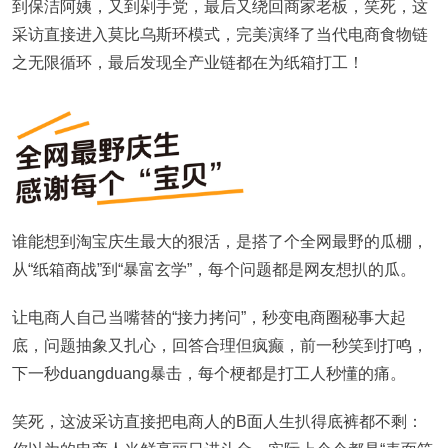
到保洁阿姨，又到剁手党，最后又绕回商家老板，笑死，这
采访直接进入莫比乌斯环模式，完美演绎了当代电商食物链
之无限循环，最后发现全产业链都在为纸箱打工！
谁能想到淘宝庆生最大的狠活，是搭了个全网最野的瓜棚，
从“纸箱商战”到“暴富玄学”，每个问题都是网友想扒的瓜。
让电商人自己当嘴替的“接力拷问”，秒变电商圈秘事大起
底，问题抽象又扎心，回答合理但疯癫，前一秒笑到打鸣，
下一秒duangduang暴击，每个梗都是打工人秒懂的痛。
笑死，这波采访直接把电商人的B面人生扒得底裤都不剩：