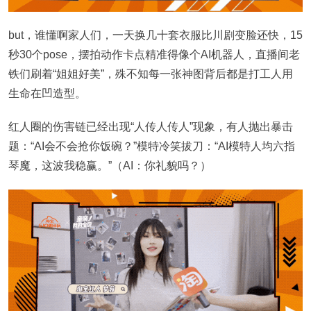
but，谁懂啊家人们，一天换几十套衣服比川剧变脸还快，15
秒30个pose，摆拍动作卡点精准得像个AI机器人，直播间老
铁们刷着“姐姐好美”，殊不知每一张神图背后都是打工人用
生命在凹造型。
红人圈的伤害链已经出现“人传人传人”现象，有人抛出暴击
题：“AI会不会抢你饭碗？”模特冷笑拔刀：“AI模特人均六指
琴魔，这波我稳赢。”（AI：你礼貌吗？）