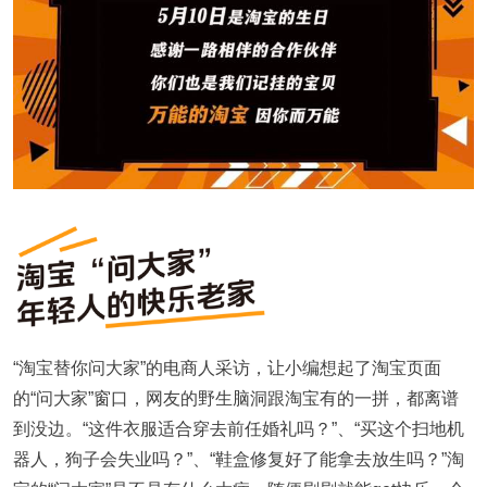
“淘宝替你问大家”的电商人采访，让小编想起了淘宝页面
的“问大家”窗口，网友的野生脑洞跟淘宝有的一拼，都离谱
到没边。“这件衣服适合穿去前任婚礼吗？”、“买这个扫地机
器人，狗子会失业吗？”、“鞋盒修复好了能拿去放生吗？”淘