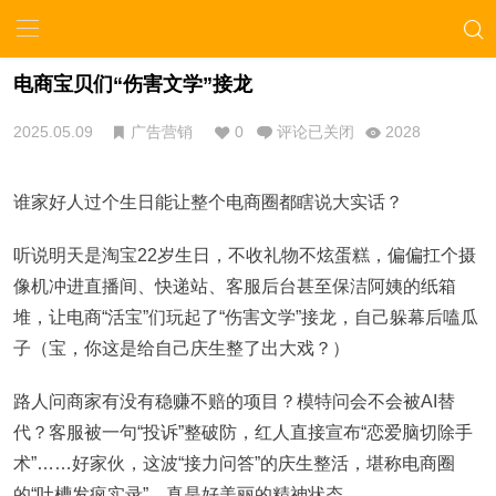
电商宝贝们“伤害文学”接龙
2025.05.09
广告营销
0
评论已关闭
2028
谁家好人过个生日能让整个电商圈都瞎说大实话？
听说明天是淘宝22岁生日，不收礼物不炫蛋糕，偏偏扛个摄
像机冲进直播间、快递站、客服后台甚至保洁阿姨的纸箱
堆，让电商“活宝”们玩起了“伤害文学”接龙，自己躲幕后嗑瓜
子（宝，你这是给自己庆生整了出大戏？）
路人问商家有没有稳赚不赔的项目？模特问会不会被AI替
代？客服被一句“投诉”整破防，红人直接宣布“恋爱脑切除手
术”……好家伙，这波“接力问答”的庆生整活，堪称电商圈
的“吐槽发疯实录”，真是好美丽的精神状态。