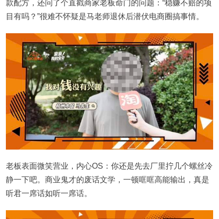
款配方，还问了个直戳商家老板命门的问题：“稳赚不赔的项
目有吗？”很难不怀疑是马老师退休后潜伏电商圈搞事情。
老板表面微笑营业，内心OS：你还是先去厂里拧几个螺丝冷
静一下吧。商业鬼才的废话文学，一顿哐哐高能输出，真是
听君一席话如听一席话。