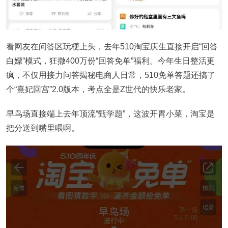
看网友在问答区玩梗上头，去年510淘宝庆生直接开启“回答
白嫖”模式，狂撒400万份“回答免单”福利。今年生日整活更
疯，不仅用接力问答揭秘电商人日常，510免单答题还搞了
个“熹妃回宫”2.0版本，考点全是Z世代的快乐老家。
早鸟场直接端上去年顶流“甄学题”，这波开胃小菜，淘宝是
把分送到嘴里喂啊。