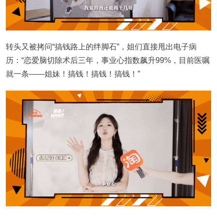
转头又被拷问“搞钱路上的绊脚石”，姐们直接甩出电子病
历：“恋爱脑切除术后三年，事业心指数飙升99%，目前医嘱
就一条——姐妹！搞钱！搞钱！搞钱！”