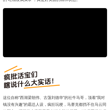
这位自称“西湖梁朝伟、古荡刘德华”的社牛马哥，顶着“我对
钱没有兴趣”的霸总人设，疯狂玩梗，马赛克都挡不住马云同