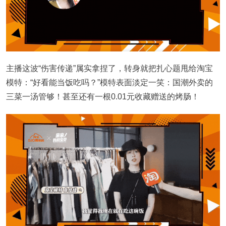
主播这波“伤害传递”属实拿捏了，转身就把扎心题甩给淘宝
模特：“好看能当饭吃吗？”模特表面淡定一笑：国潮外卖的
三菜一汤管够！甚至还有一根0.01元收藏赠送的烤肠！