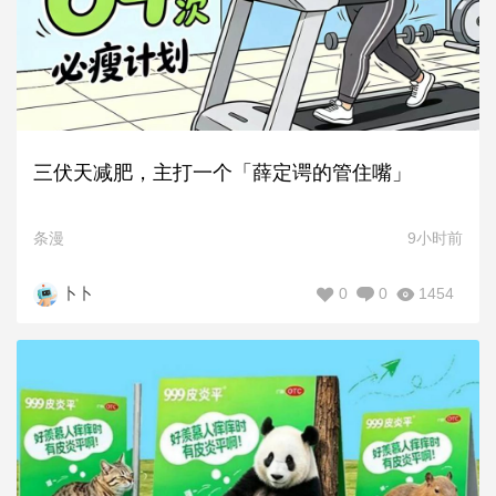
三伏天减肥，主打一个「薛定谔的管住嘴」
条漫
9小时前
0
0
1454
卜卜