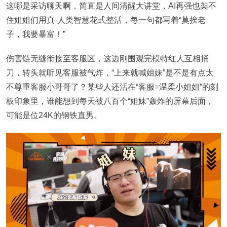
这哪是采访聊天啊，简直是人间清醒大讲堂，AI再强也架不
住姐姐们用真·人类智慧花式整活，每一句都写着“莫挨老
子，我要暴富！”
伤害链无缝衔接至客服区，这边刚围观完模特红人互相捅
刀，转头就听见客服被气炸，“上来就喊姐妹”是不是有点太
不尊重客服小哥哥了？某些人还活在“客服=温柔小姐姐”的刻
板印象里，谁能想到每天被八百个“姐妹”轰炸的屏幕后面，
可能是位24K的钢铁直男。