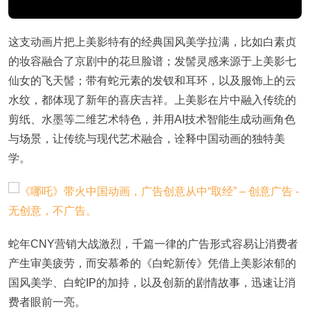
这支动画片把上美影特有的经典国风美学拉满，比如白素贞
的妆容融合了京剧中的花旦脸谱；发髻灵感来源于上美影七
仙女的飞天髻；带有蛇元素的发钗和耳环，以及服饰上的云
水纹，都体现了新年的喜庆吉祥。上美影在片中融入传统的
剪纸、水墨等二维艺术特色，并用AI技术智能生成动画角色
与场景，让传统与现代艺术融合，诠释中国动画的独特美
学。
蛇年CNY营销大战激烈，千篇一律的广告形式容易让消费者
产生审美疲劳，而安慕希的《白蛇新传》凭借上美影浓郁的
国风美学、白蛇IP的加持，以及创新的剧情故事，迅速让消
费者眼前一亮。