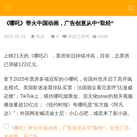
《哪吒》带火中国动画，广告创意从中“取经”
2025.02.19
热点
0
评论已关闭
2600
上映21天的《哪吒2》，票房依旧持续冲高，目前，总票房
已突破122亿元。
拿下2025年票房多项冠军的小哪吒，在国外也开启了高开疯
走模式。美国影迷凌晨排队买票；法国观众看完直呼“比漫威
还燃”；TikTok上，模仿哪吒烟熏妆、混天绫pose的相关视频
播放量超10亿次；《纽约时报》夸哪吒是“东方版《阿凡
达》”；外国网友喊话迪士尼：小心点吧，城里来了新小孩。