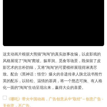
这支动画片根据大熊猫“淘淘”的真实故事改编，以皮影戏的
风格展现了“淘淘”爬坡、躲草洞、觅食等场景，既保留了皮
影艺术的古朴韵味，又将“淘淘”的可爱模样展现得淋漓尽
致。配合《黑神话：悟空》爆火的非遗传承人陕北说书熊竹
英的配乐，以轻松、温情的基调，将一个憨态可掬、有人格
化一面的“淘淘”生动呈现出来，赢得大众的喜爱。