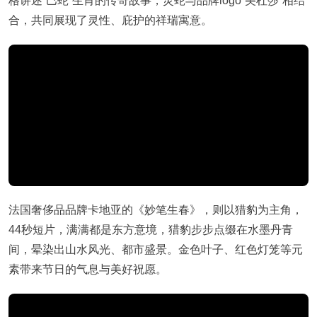
格讲述“巳蛇”生肖的传奇故事，灵蛇与品牌logo“美杜莎”相结
合，共同展现了灵性、庇护的祥瑞寓意。
法国奢侈品品牌卡地亚的《妙笔生春》，则以猎豹为主角，
44秒短片，满满都是东方意境，猎豹步步点缀在水墨丹青
间，晕染出山水风光、都市盛景。金色叶子、红色灯笼等元
素带来节日的气息与美好祝愿。