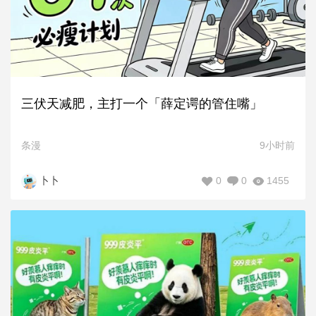
三伏天减肥，主打一个「薛定谔的管住嘴」
条漫
9小时前
0
0
1455
卜卜