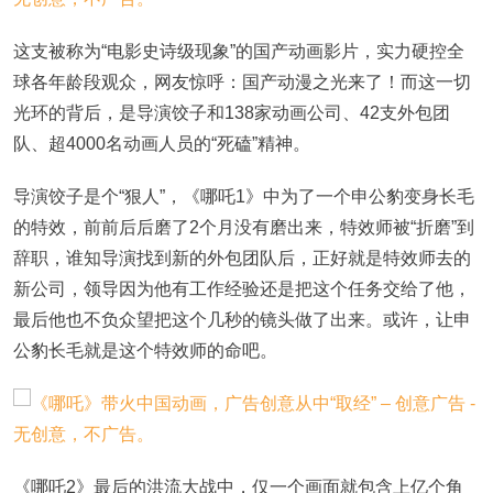
这支被称为“电影史诗级现象”的国产动画影片，实力硬控全
球各年龄段观众，网友惊呼：国产动漫之光来了！而这一切
光环的背后，是导演饺子和138家动画公司、42支外包团
队、超4000名动画人员的“死磕”精神。
导演饺子是个“狠人”，《哪吒1》中为了一个申公豹变身长毛
的特效，前前后后磨了2个月没有磨出来，特效师被“折磨”到
辞职，谁知导演找到新的外包团队后，正好就是特效师去的
新公司，领导因为他有工作经验还是把这个任务交给了他，
最后他也不负众望把这个几秒的镜头做了出来。或许，让申
公豹长毛就是这个特效师的命吧。
《哪吒2》最后的洪流大战中，仅一个画面就包含上亿个角