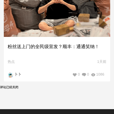
粉丝送上门的全民级宣发？顺丰：通通笑纳！
热点
1天前
0
0
1086
卜卜
评论已经关闭