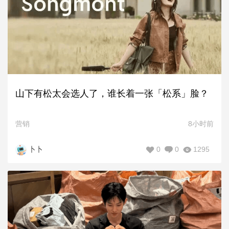
山下有松太会选人了，谁长着一张「松系」脸？
营销
8小时前
0
0
1295
卜卜