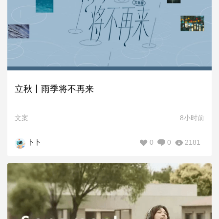
立秋丨雨季将不再来
文案
8小时前
0
0
2181
卜卜