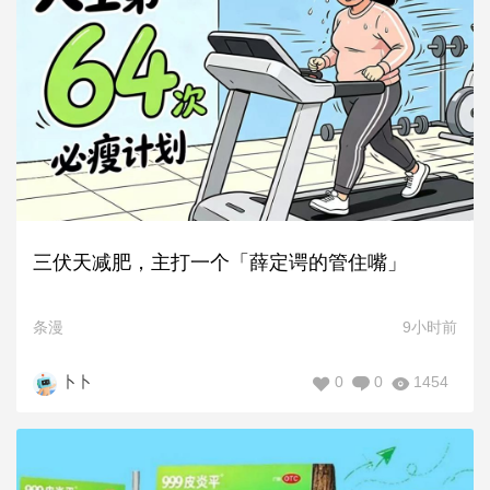
三伏天减肥，主打一个「薛定谔的管住嘴」
条漫
9小时前
0
0
1454
卜卜