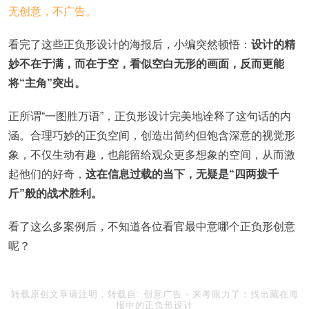
看完了这些正负形设计的海报后，小编突然顿悟：
设计的精
妙不在于满，而在于空，看似空白无形的画面，反而更能
将“主角”突出。
正所谓“一图胜万语”，正负形设计完美地诠释了这句话的内
涵。合理巧妙的正负空间，创造出简约但饱含深意的视觉形
象，不仅生动有趣，也能留给观众更多想象的空间，从而激
起他们的好奇，
这在信息过载的当下，无疑是“四两拨千
斤”般的战术胜利。
看了这么多案例后，不知道各位看官最中意哪个正负形创意
呢？
转载原创文章请注明，转载自:
创意广告
-
来考眼力了：找出藏在海
报中的正负形设计