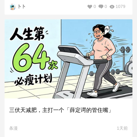
0
0
1079
卜卜
三伏天减肥，主打一个「薛定谔的管住嘴」
条漫
1天前