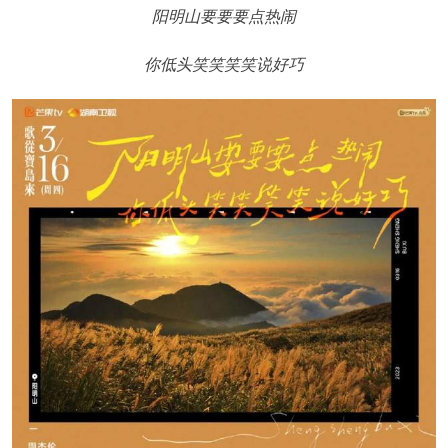
阳明山要要要点热闹
你低头笑笑笑笑说好巧