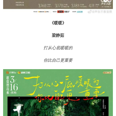
《暖暖》
梁静茹
打从心底暖暖的
你比自己更重要