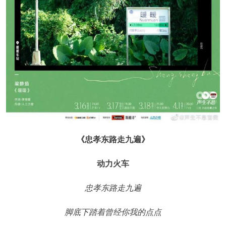
《忠孝东路走九遍》
动力火车
忠孝东路走九遍
脚底下踏着曾经你我的点点