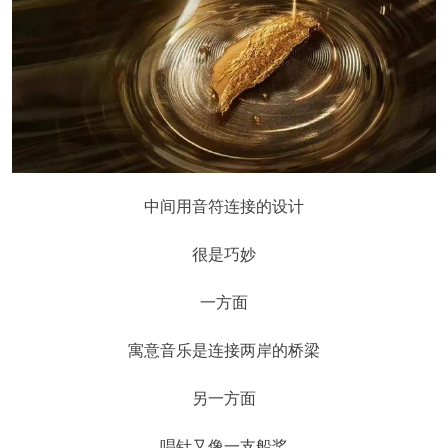
中间用音符连接的设计
很是巧妙
一方面
寓意音乐是连接两岸的桥梁
另一方面
唱针又像一支船桨