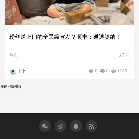
粉丝送上门的全民级宣发？顺丰：通通笑纳！
热点
3天前
0
0
1089
卜卜
评论已经关闭