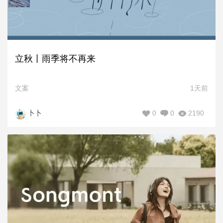
立秋丨雨季将不再来
文案
1天前
0
0
2190
卜卜