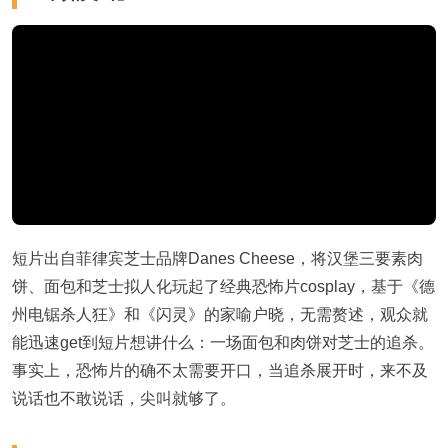
短片出自菲律宾芝士品牌Danes Cheese，将汉堡三要素肉
饼、面包和芝士拟人化玩起了经典恐怖片cosplay，基于《德
州电锯杀人狂》和《闪灵》的家喻户晓，无需赘述，观众就
能迅速get到短片想讲什么：一场面包和肉饼对芝士的追杀。
事实上，恐怖片的确不太需要开口，当追杀展开时，来不及
说话也不敢说话，尖叫就够了。