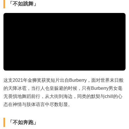
「不如跳舞」
这支2021年金狮奖获奖短片出自Burberry，面对世界末日般
的天降冰雹，当行人仓皇躲避的时候，只有Burberry男女毫
无畏惧地舞蹈前行，从大街到海边，同类的默契与chill的心
态在神情与肢体语言中尽数彰显。
「不如奔跑」