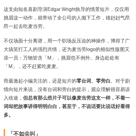
这支由知名喜剧导演Edgar Wright执导的情景短片，仅仅用
挑眉这一动作，就带动了全公司的人抛下工作，雄赳赳气昂
昂一起去吃麦当劳。
不仅场面十分离谱，用一个职场反压迫的神操作，博得了广
大搞笑打工人的强烈共情，还为麦当劳logo的相似性版图又
添一员：万物皆含「M」，挑眉也不例外。身边处处有
「M」，还不赶紧吃麦麦。
而最激起小编关注的，还是短片的
零台词、零旁白
。对于剧
情向短片来说，没有台词和旁白的提示，观众理解很容易误
入歧途，
但总有那么些片子可以像麦当劳这支一样，不着一
词却把故事讲得明明白白，甚至于，不说话要比说话好看得
多。
「不如尖叫」