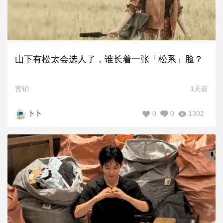
山下有松太会选人了，谁长着一张「松系」脸？
营销
1天前
0
0
1302
卜卜