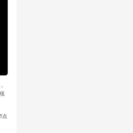
，
现
节点