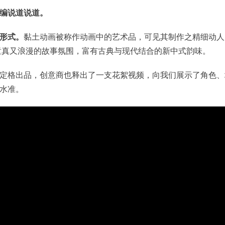
编说道说道。
形式。
黏土动画被称作动画中的艺术品，可见其制作之精细动人
童真又浪漫的故事氛围，富有古典与现代结合的新中式韵味。
润物定格出品，创意商也释出了一支花絮视频，向我们展示了角色、
水准。