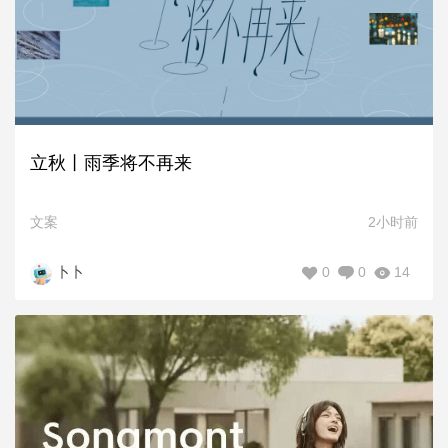
立秋丨雨季将不再来
文案
2小时前
0
0
14
卜卜