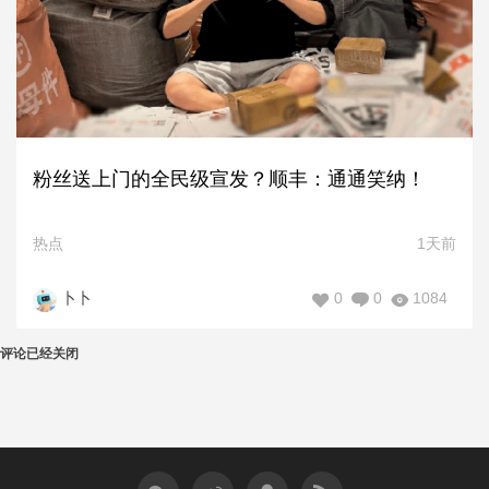
粉丝送上门的全民级宣发？顺丰：通通笑纳！
热点
1天前
0
0
1084
卜卜
评论已经关闭