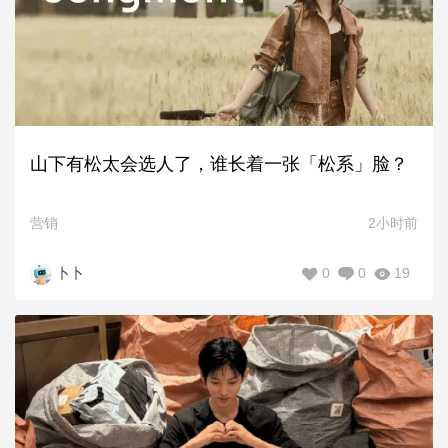
山下有松太会选人了，谁长着一张「松系」脸？
营销
2小时前
0
0
19
卜卜