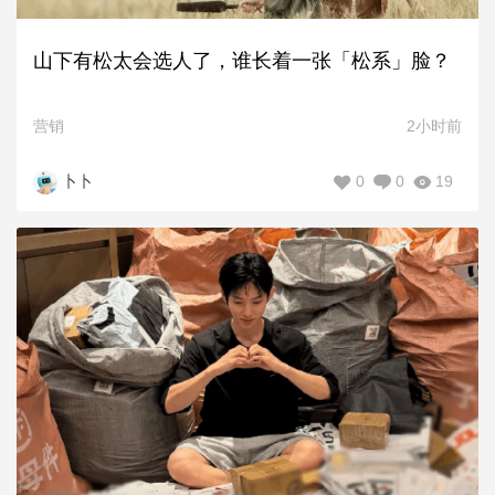
山下有松太会选人了，谁长着一张「松系」脸？
营销
2小时前
0
0
19
卜卜