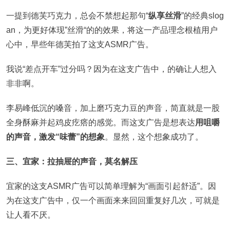
一提到德芙巧克力，总会不禁想起那句“
纵享丝滑
”的经典slog
an，为更好体现”丝滑“的的效果，将这一产品理念根植用户
心中，早些年德芙拍了这支ASMR广告。
我说“差点开车”过分吗？因为在这支广告中，的确让人想入
非非啊。
李易峰低沉的嗓音，加上磨巧克力豆的声音，简直就是一股
全身酥麻并起鸡皮疙瘩的感觉。而这支广告是想表达
用咀嚼
的声音，激发“味蕾”的想象
。显然，这个想象成功了。
三、宜家：拉抽屉的声音，莫名解压
宜家的这支ASMR广告可以简单理解为“画面引起舒适”。因
为在这支广告中，仅一个画面来来回回重复好几次，可就是
让人看不厌。