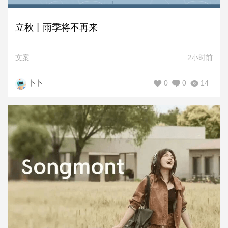
立秋丨雨季将不再来
文案
2小时前
0
0
14
卜卜