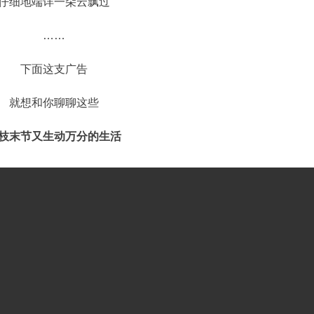
仔细地端详一朵云飘过
……
下面这支广告
就想和你聊聊这些
枝末节又生动万分的生活