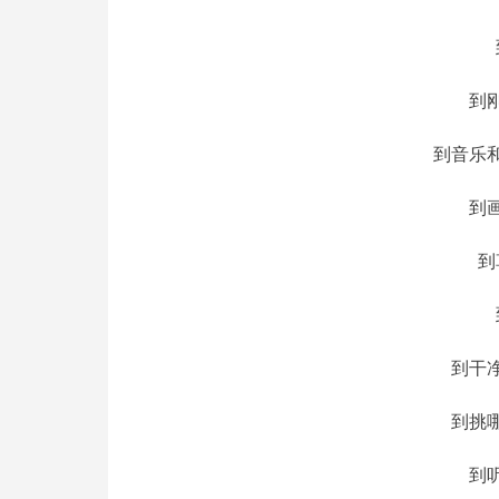
到
到音乐
到
到
到干
到挑
到