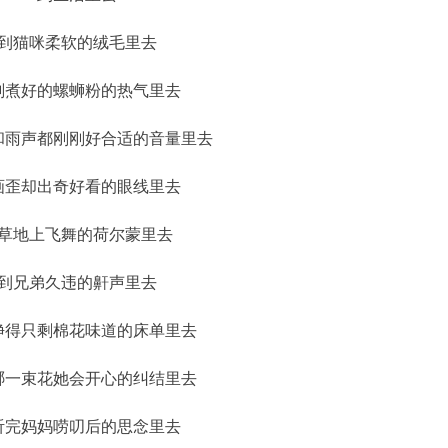
到猫咪柔软的绒毛里去
刚煮好的螺蛳粉的热气里去
和雨声都刚刚好合适的音量里去
画歪却出奇好看的眼线里去
草地上飞舞的荷尔蒙里去
到兄弟久违的鼾声里去
净得只剩棉花味道的床单里去
哪一束花她会开心的纠结里去
听完妈妈唠叨后的思念里去