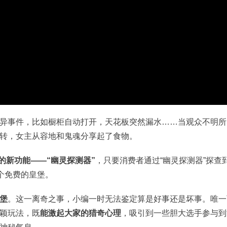
异事件，比如橱柜自动打开，天花板突然漏水……当观众不明所
转，女主从容地和鬼魂分享起了食物。
的新功能——“幽灵探测器”
，只要消费者通过“幽灵探测器”探查
个免费的皇堡。
堡
。这一离奇之事，小编一时无法鉴定算是好事还是坏事。唯一
颖玩法，既
能激起大家的猎奇心理
，吸引到一些胆大选手参与到