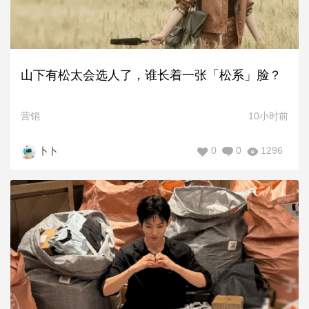
山下有松太会选人了，谁长着一张「松系」脸？
营销
10小时前
0
0
1296
卜卜