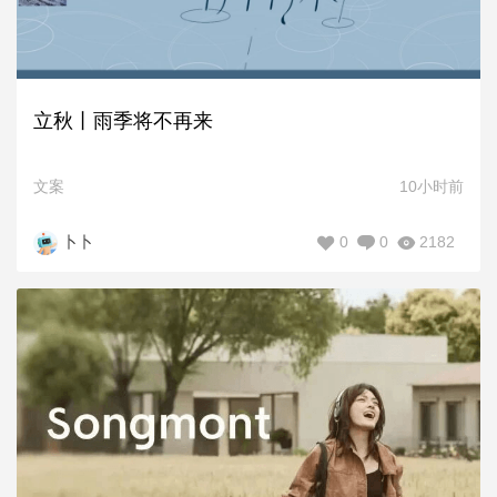
立秋丨雨季将不再来
文案
10小时前
0
0
2182
卜卜