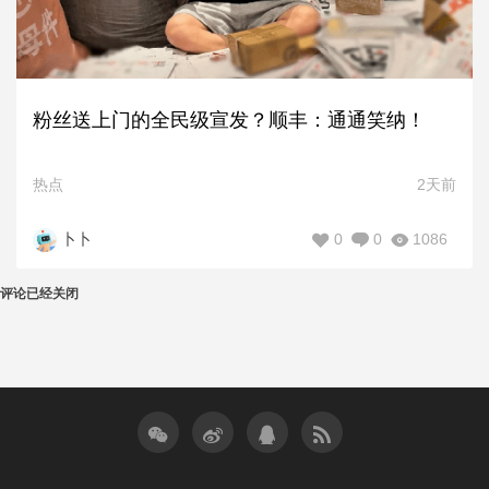
粉丝送上门的全民级宣发？顺丰：通通笑纳！
热点
2天前
0
0
1086
卜卜
评论已经关闭