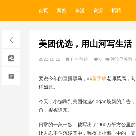
首页
案例
条漫
资源
招聘
美团优选，用山河写生活
2022.10.12
广告营销
0
评论已关闭
要说今年的直播黑马，非
董宇辉
老师莫属，句
样如此。
今天，小编刷到美团优选slogan焕新的广
角，娓娓道来。
日常的一蔬一饭，被写出了“960万平方公里
让人忍不住沉浸其中，称得上小编心中的一支 