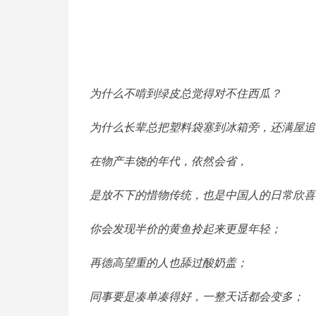
为什么不啃到绿皮总觉得对不住西瓜？
为什么长辈总把塑料袋塞到冰箱旁，还满屋追
在物产丰饶的年代，依然会省，
是放不下的惜物传统，也是中国人的日常欣喜
你会发现半价的黄鱼拎起来更显年轻；
再德高望重的人也舔过酸奶盖；
同事要是凑单凑得好，一整天话都会变多；