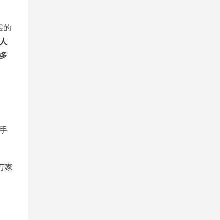
层的
人
多
手
万家