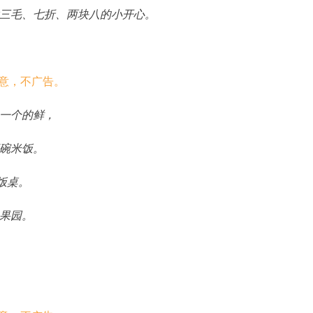
三毛、七折、两块八的小开心。
一个的鲜，
碗米饭。
饭桌。
果园。