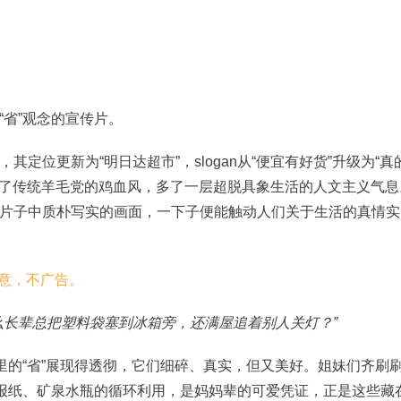
省”观念的宣传片。
定位更新为“明日达超市”，slogan从“便宜有好货”升级为“真
摆脱了传统羊毛党的鸡血风，多了一层超脱具象生活的人文主义气息
片子中质朴写实的画面，一下子便能触动人们关于生活的真情实
么长辈总把塑料袋塞到冰箱旁，还满屋追着别人关灯？”
里的“省”展现得透彻，它们细碎、真实，但又美好。姐妹们齐刷
；报纸、矿泉水瓶的循环利用，是妈妈辈的可爱凭证，正是这些藏