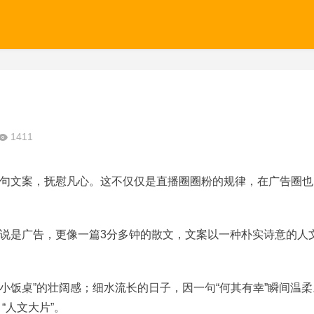
1411
句文案，抚慰凡心。这不仅仅是直播圈圈粉的规律，在广告圈也
告，说是广告，更像一篇3分多钟的散文，文案以一种朴实诗意的人
的小饭桌”的壮阔感；细水流长的日子，因一句“何其有幸”瞬间温柔
“人文大片”。