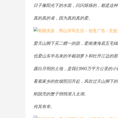
日子像阳光下的水面，闪闪烁烁的，都是这种
真的真的省，因为真的真的爱。
爱天山脚下买二赠一的甜，爱南澳海底五毛钱
也爱山东半岛来的半截胡萝卜和牡丹江边的那
露白月明的土地，是我们960万平方公里的小
看着家乡的炊烟照旧升起，风吹过天山脚下的
刚脱壳的蟹子悄悄潜入太湖。
何其有幸。