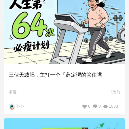
三伏天减肥，主打一个「薛定谔的管住嘴」
条漫
1天前
0
0
1533
卜卜