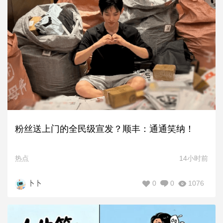
粉丝送上门的全民级宣发？顺丰：通通笑纳！
热点
14小时前
0
0
1076
卜卜