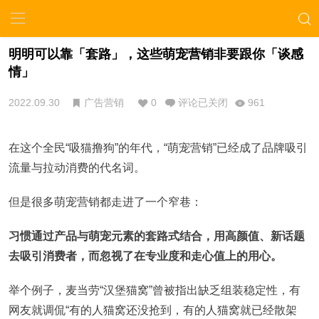
明明可以靠「套路」，这些萌宠营销非要跟你「谈感
情」
2022.09.30
广告营销
0
评论已关闭
961
在这个全民“吸猫撸狗”的年代，“萌宠营销”已经成了品牌吸引
流量与拉动消费的代名词。
但是很多萌宠营销都走进了一个窄巷：
习惯通过产品与萌宠元素的套路式结合，用高颜值、新话题
去吸引消费者，而忽视了在专业度和走心值上的用心。
举个例子，麦当劳“汉堡猫窝”曾被指出缺乏组装稳定性，有
网友就调侃“有的人猫窝还没抢到，有的人猫窝就已经散架