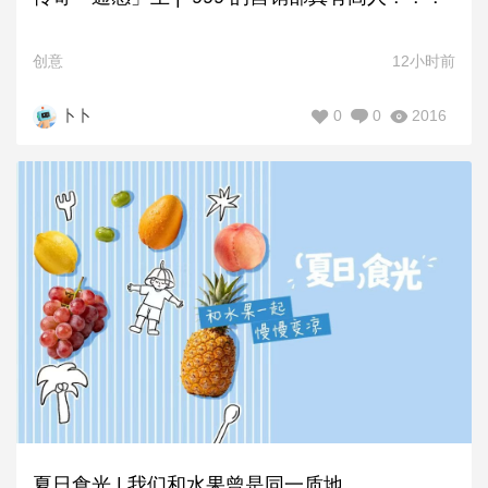
创意
12小时前
0
0
2016
卜卜
夏日食光 | 我们和水果曾是同一质地