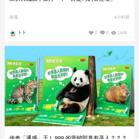
条漫
4小时前
0
0
1448
卜卜
传奇「通感」王 | 999 的营销部真有高人？？？