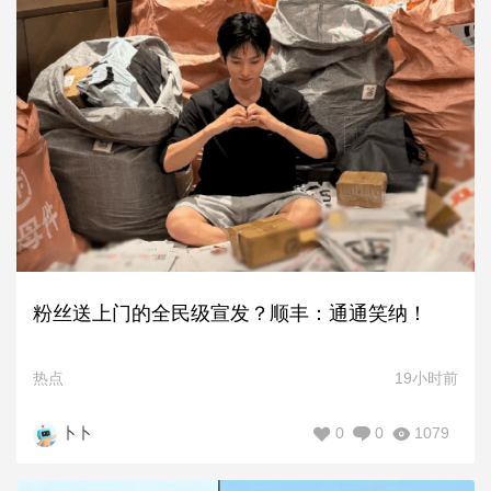
粉丝送上门的全民级宣发？顺丰：通通笑纳！
热点
19小时前
0
0
1079
卜卜