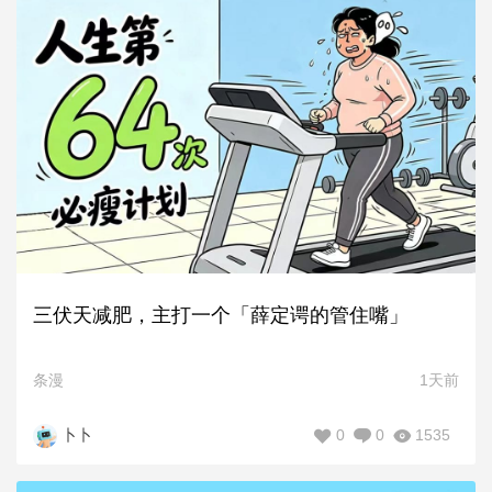
三伏天减肥，主打一个「薛定谔的管住嘴」
条漫
1天前
0
0
1535
卜卜