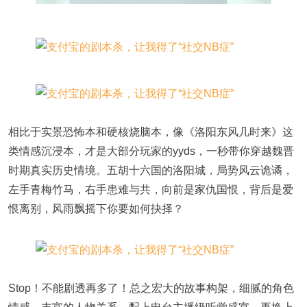
相比于实景恐怖本和硬核烧脑本，像《洛阳东风几时来》这
类情感沉浸本，才是大部分玩家的yyds，一秒带你穿越魏晋
时期真实历史情境。五胡十六国的洛阳城，局势风云诡谲，
左手青梅竹马，右手患难与共，向前是家仇国恨，背后是爱
恨离别，风雨飘摇下你要如何抉择？
Stop！不能剧透再多了！总之宏大的故事构架，细腻的角色