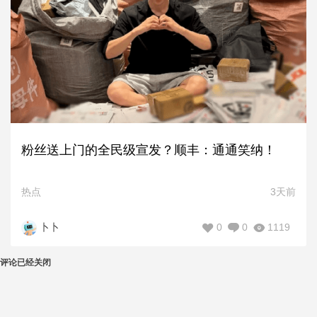
粉丝送上门的全民级宣发？顺丰：通通笑纳！
热点
3天前
0
0
1119
卜卜
评论已经关闭