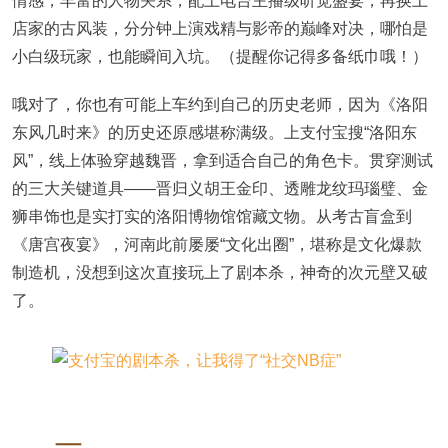
情感，丰富的人物关系，配上电台主播级听觉盛宴，再换上
店家的古风装，分分钟上演戏精与影帝的巅峰对决，哪怕是
小白级玩家，也能瞬间入坑。（提醒你记得多备纸巾哦！）
哦对了，你也有可能上车约到自己的历史老师，因为《洛阳
东风几时来》的历史还原感堪称满级。上支付宝搜“洛阳东
风”，线上体验穿越魏晋，拿到适合自己的角色卡。贯穿测试
的三大关键道具——晋归义胡王金印、透雕龙纹玛瑙璧、金
狮串饰也是实打实的洛阳博物馆馆藏文物。从考古盲盒到
《唐宫夜宴》，河南此前屡屡“文化出圈”，堪称是文化爆款
制造机，没想到这次直接玩上了剧本杀，神奇的次元壁又破
了。