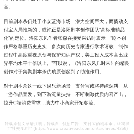
高。
目前剧本杀仍处于小众蓝海市场，潜力空间巨大，而撬动支
付宝入局推新的，或许正是洛阳剧本创作团队“高标准精品
化”的定位。洛阳东风作者张森在接受采访时表示：“剧本创
作严格尊重历史史实，多次向历史专家进行学术请教，制作
过程中高度重视原创与保护知识产权，美工投入成本高出业
界平均水平十倍以上。”可以说，《洛阳东风几时来》的精良
创作对于集聚剧本杀优质原创起到了助推作用。
对于剧本杀这一线下娱乐新场景，支付宝或将持续深耕。从
上游作品宣发，到下游流量扶持，不断刺激优质内容产出，
拉升C端消费需求，助力中小商家开拓客流。
转载原创文章请注明，转载自:
创意广告
-
支付宝的剧本杀，让我得
了“社交NB症”
(https://www.creativead.com.cn/archives/4259)