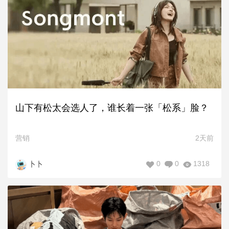
山下有松太会选人了，谁长着一张「松系」脸？
营销
2天前
0
0
1318
卜卜