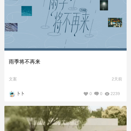
雨季将不再来
文案
2天前
0
0
2239
卜卜