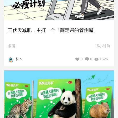
三伏天减肥，主打一个「薛定谔的管住嘴」
条漫
15小时前
0
0
1526
卜卜