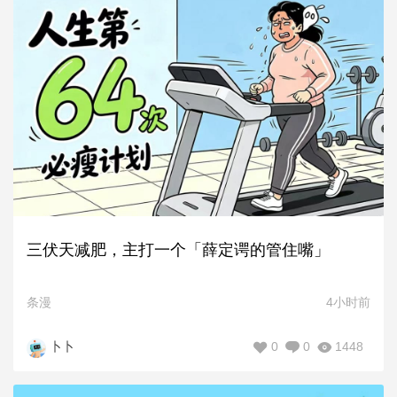
三伏天减肥，主打一个「薛定谔的管住嘴」
条漫
4小时前
0
0
1448
卜卜