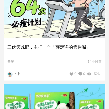
三伏天减肥，主打一个「薛定谔的管住嘴」
条漫
14小时前
0
0
1526
卜卜