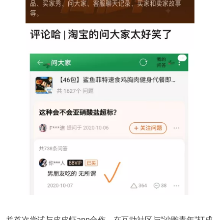
并首次尝试与皮皮虾app合作，在互动社区与“沙雕青年”打成