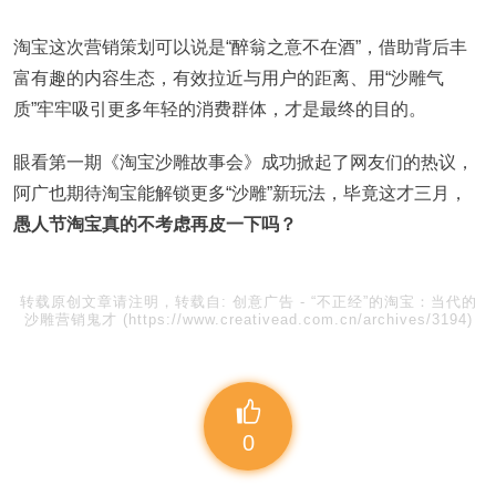
淘宝这次营销策划可以说是“醉翁之意不在酒”，借助背后丰
富有趣的内容生态，有效拉近与用户的距离、用“沙雕气
质”牢牢吸引更多年轻的消费群体，才是最终的目的。
眼看第一期《淘宝沙雕故事会》成功掀起了网友们的热议，
阿广也期待淘宝能解锁更多“沙雕”新玩法，毕竟这才三月，
愚人节淘宝真的不考虑再皮一下吗？
转载原创文章请注明，转载自:
创意广告
-
“不正经”的淘宝：当代的
沙雕营销鬼才
(https://www.creativead.com.cn/archives/3194)
0