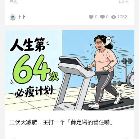
热点
1天前
0
0
1082
卜卜
三伏天减肥，主打一个「薛定谔的管住嘴」