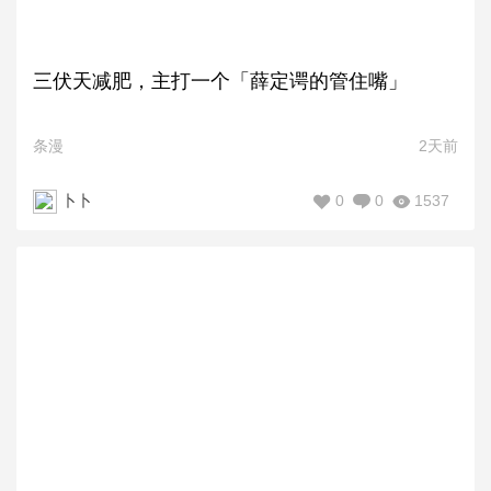
三伏天减肥，主打一个「薛定谔的管住嘴」
条漫
2天前
0
0
1537
卜卜