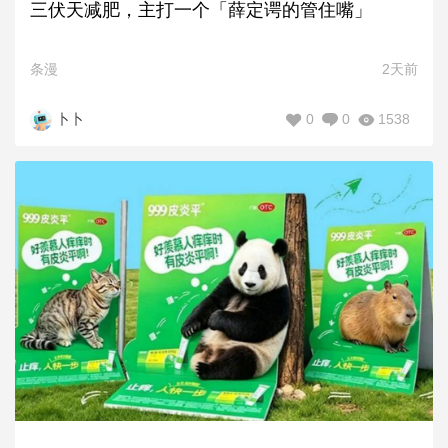
三伏天减肥，主打一个「薛定谔的管住嘴」
条漫
2天前
0
0
1538
卜卜