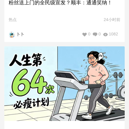
粉丝送上门的全民级宣发？顺丰：通通笑纳！
热点
24小时前
0
0
1082
卜卜