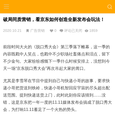
破局同质营销，看京东如何创造全新发布会玩法！
2020.10.21
广告营销
0
评论已关闭
1859
前段时间大火的《脱口秀大会》第三季落下帷幕，这一季的
内容既戳中人笑点，也戳中不少职场社畜痛点和泪点，留下
不少金句。大家纷纷感慨下一季什么时候安排上，没想到今
天一场“京东脱口秀大会”再次吊起大家的胃口。
尤其是李雪琴在节目中提到自己与快递小哥的故事，要求快
递小哥把货送到铁岭，快递小哥机智回应宇宙的尽头超出配
送范围。提到快递送货上门，此时此刻你应该猜到……没
错，这是京东把一年一度的11.11媒体发布会搞成了脱口秀大
会，为打响11.11蓄足了一个火热的势头。