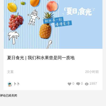
夏日食光 | 我们和水果曾是同一质地
文案
20小时前
0
0
1997
卜卜
评论已经关闭