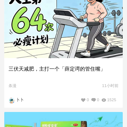
三伏天减肥，主打一个「薛定谔的管住嘴」
条漫
11小时前
0
0
1525
卜卜