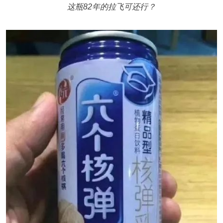
这瓶82年的拉飞可还行？