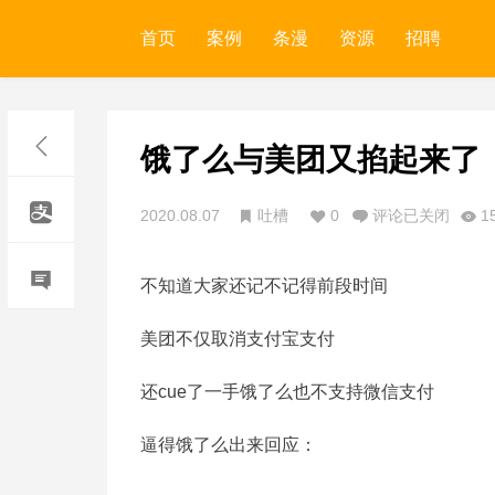
首页
案例
条漫
资源
招聘
饿了么与美团又掐起来了
2020.08.07
吐槽
0
评论已关闭
1
不知道大家还记不记得前段时间
美团不仅取消支付宝支付
还cue了一手饿了么也不支持微信支付
逼得饿了么出来回应：