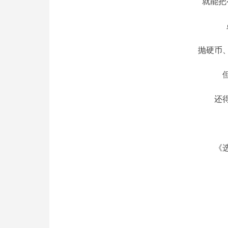
就能把
抛硬币
还
《