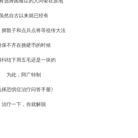
有选择困难症的人问晕在原地
虽然自古以来就已经有
、掷骰子和点兵点将等祖传大法
但保不齐在挑硬币的时候
得纠结下用五毛还是一块的
为此，阿广特制
选择恐惧症治疗问答手册》
治疗一下，你就解脱